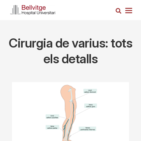
Skip
Search
to
Togg
main
navig
content
Cirurgia de varius: tots
els detalls
Imagen