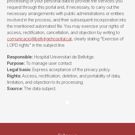
processing of your personal data to provide the services you
request through this portal and, if necessary, to carry out the
necessary arrangements with public administrations or entities
involved in the process, and their subsequent incorporation into
the mentioned automated file. You may exercise your rights of
access, rectification, cancellation, and objection by writing to
comunicacio@bellvitgehospital.cat
, clearly stating "Exercise of
LOPD rights" in the subject line.
Responsible:
Hospital Universitari de Bellvitge.
Purpose:
To manage user contact
Legal basis:
Express acceptance of the privacy policy.
Rights:
Access, rectification, deletion, and portability of data,
limitation, and objection to its processing.
Source:
The data subject.