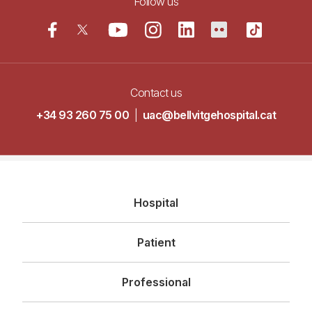
Follow us
Contact us
+34 93 260 75 00
|
uac@bellvitgehospital.cat
Navegació
Hospital
principal
Patient
Professional