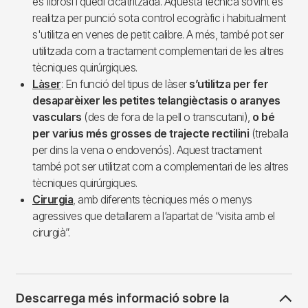
es fibrosi i quedi cicatritzada. Aquesta tècnica sovint es
realitza per punció sota control ecogràfic i habitualment
s'utilitza en venes de petit calibre. A més, també pot ser
utilitzada com a tractament complementari de les altres
tècniques quirúrgiques.
Làser
: En funció del tipus de làser
s’utilitza per fer
desaparèixer les petites telangièctasis o aranyes
vasculars
(des de fora de la pell o transcutani),
o bé
per varius més grosses de trajecte rectilini
(treballa
per dins la vena o endovenós). Aquest tractament
també pot ser utilitzat com a complementari de les altres
tècniques quirúrgiques.
Cirurgia
, amb diferents tècniques més o menys
agressives que detallarem a l’apartat de “visita amb el
cirurgià”.
Descarrega més informació sobre la