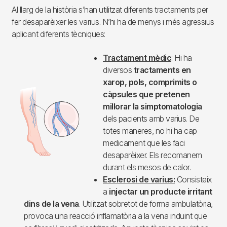
Al llarg de la història s’han utilitzat diferents tractaments per
fer desaparèixer les varius. N’hi ha de menys i més agressius
aplicant diferents tècniques:
Tractament mèdic
: Hi ha
Imagen
diversos
tractaments en
xarop, pols, comprimits o
càpsules que pretenen
millorar la simptomatologia
dels pacients amb varius. De
totes maneres, no hi ha cap
medicament que les faci
desaparèixer. Els recomanem
durant els mesos de calor.
Esclerosi de varius:
Consisteix
a
injectar un producte irritant
dins de la vena
. Utilitzat sobretot de forma ambulatòria,
provoca una reacció inflamatòria a la vena induint que