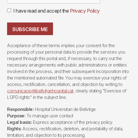
I have read and accept the
Privacy Policy
SUBSCRIBE ME
Acceptance of these terms implies your consent for the
processing of your personal data to provide the services you
request through this portal and, if necessary, to carry out the
necessary arrangements with public administrations or entities
involved in the process, and their subsequent incorporation into
the mentioned automated file. You may exercise your rights of
access, rectification, cancellation, and objection by writing to
comunicacio@bellvitgehospital.cat
, clearly stating "Exercise of
LOPD rights" in the subject line.
Responsible:
Hospital Universitari de Bellvitge.
Purpose:
To manage user contact
Legal basis:
Express acceptance of the privacy policy.
Rights:
Access, rectification, deletion, and portability of data,
limitation, and objection to its processing.