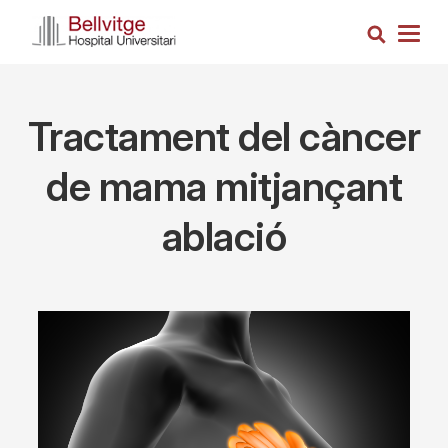
Skip
Search
to
Togg
main
navig
content
Tractament del càncer
de mama mitjançant
ablació
Imagen