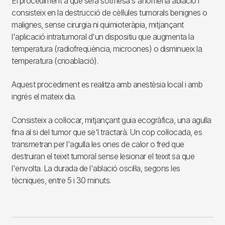
El procediment a què serà sotmesa s'anomena ablació i
consisteix en la destrucció de cèl·lules tumorals benignes o
malignes, sense cirurgia ni quimioteràpia, mitjançant
l'aplicació intratumoral d'un dispositiu que augmenta la
temperatura (radiofreqüència, microones) o disminueix la
temperatura (crioablació).
Aquest procediment es realitza amb anestèsia local i amb
ingrés el mateix dia.
Consisteix a col·locar, mitjançant guia ecogràfica, una agulla
fina al si del tumor que se'l tractarà. Un cop col·locada, es
transmetran per l'agulla les ones de calor o fred que
destruiran el teixit tumoral sense lesionar el teixit sa que
l'envolta. La durada de l'ablació oscil·la, segons les
tècniques, entre 5 i 30 minuts.