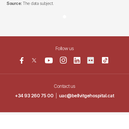
Source:
The data subject.
Follow us
Contact us
+34 93 260 75 00
|
uac@bellvitgehospital.cat
Navegació