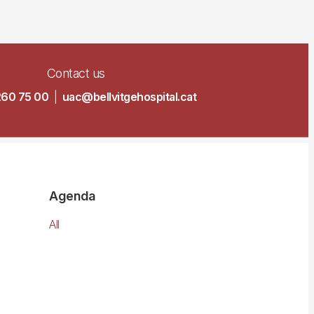
Contact us
260 75 00
|
uac@bellvitgehospital.cat
Agenda
All