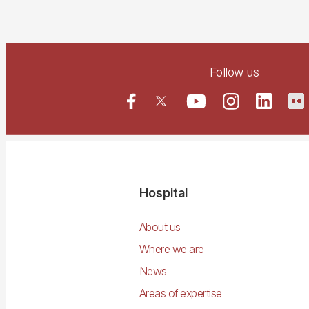
Follow us
Navegació
Hospital
principal
About us
Where we are
News
Areas of expertise