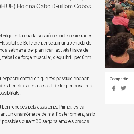
tge (HUB) Helena Cabo i Guillem Cobos
llvitge en la quarta sessió del cicle de xerrades
 i Hospital de Bellvitge per seguir una xerrada de
da setmanal per planificar l’activitat física de
eball de força muscular, d’equilibri i, per últim,
er especial èmfasi en que “és possible encabir
Compartir:
els beneficis per a la salut de fer per nosaltres
sibilitats”.
 ben rebudes pels assistents. Primer, es va
ançant un dinamòmetre de mà. Posteriorment, amb
les” possibles durant 30 segons amb els braços