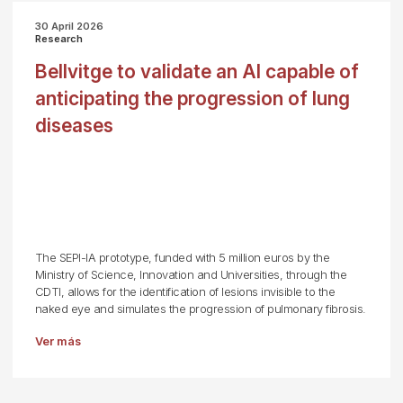
30 April 2026
Research
Bellvitge to validate an AI capable of
anticipating the progression of lung
diseases
The SEPI-IA prototype, funded with 5 million euros by the
Ministry of Science, Innovation and Universities, through the
CDTI, allows for the identification of lesions invisible to the
naked eye and simulates the progression of pulmonary fibrosis.
Ver más