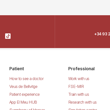
+34 93 
Patient
Professional
How to see a doctor
Work with us
Veus de Bellvitge
FSE-MIR
Patient experience
Train with us
App El Meu HUB
Research with us
Symphony of Heroes
Simulation center