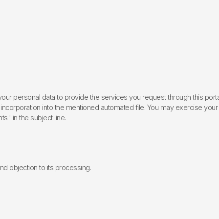
ur personal data to provide the services you request through this porta
incorporation into the mentioned automated file. You may exercise your rig
ts" in the subject line.
 and objection to its processing.