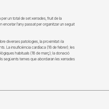
per un total de set xerrades, fruit de la
an encetar l’any passat per organitzar un seguit
e diverses patologies, la proximitat i la
ts. La insuficiència cardíaca (18 de febrer); les
ològiques habituals (18 de març); la donació
ón els següents temes que abordaran les xerrades