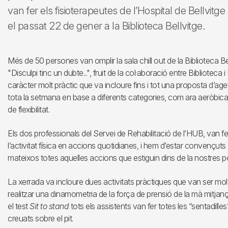
van fer els fisioterapeutes de l’Hospital de Bellvi
el passat 22 de gener a la Biblioteca Bellvitge.
Més de 50 persones van omplir la sala chill out de la Biblioteca Be
"Disculpi tinc un dubte...", fruit de la col·aboració entre Biblioteca
caràcter molt pràctic que va incloure fins i tot una proposta d’agen
tota la setmana en base a diferents categories, com ara aeròbica, tr
de flexibilitat.
Els dos professionals del Servei de Rehabilitació de l’HUB, van f
l’activitat física en accions quotidianes, i hem d’estar convençuts d
mateixos totes aquelles accions que estiguin dins de la nostres pos
La xerrada va incloure dues activitats pràctiques que van ser molt
realitzar una dinamometria de la força de prensió de la mà mitj
el test
Sit to stand
tots els assistents van fer totes les “sentadil
creuats sobre el pit.