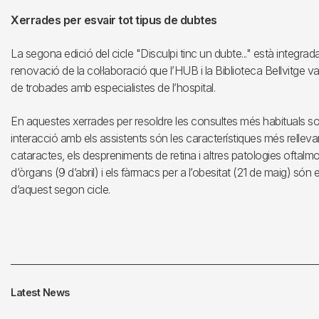
Xerrades per esvair tot tipus de dubtes
La segona edició del cicle "Disculpi tinc un dubte..." està integrada 
renovació de la col·laboració que l’HUB i la Biblioteca Bellvitge v
de trobades amb especialistes de l’hospital.
En aquestes xerrades per resoldre les consultes més habituals sobr
interacció amb els assistents són les característiques més rellevan
cataractes, els despreniments de retina i altres patologies oftalm
d’òrgans (9 d’abril) i els fàrmacs per a l’obesitat (21 de maig) s
d’aquest segon cicle.
Latest News