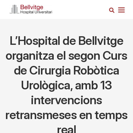
Skip
Search
to
Togg
main
navig
content
L’Hospital de Bellvitge
organitza el segon Curs
de Cirurgia Robòtica
Urològica, amb 13
intervencions
retransmeses en temps
real