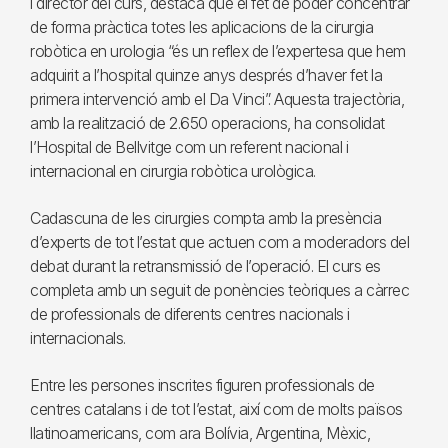
i director del curs, destaca que el fet de poder concentrar
de forma pràctica totes les aplicacions de la cirurgia
robòtica en urologia “és un reflex de l’expertesa que hem
adquirit a l’hospital quinze anys després d’haver fet la
primera intervenció amb el Da Vinci”. Aquesta trajectòria,
amb la realització de 2.650 operacions, ha consolidat
l’Hospital de Bellvitge com un referent nacional i
internacional en cirurgia robòtica urològica.
Cadascuna de les cirurgies compta amb la presència
d’experts de tot l’estat que actuen com a moderadors del
debat durant la retransmissió de l’operació. El curs es
completa amb un seguit de ponències teòriques a càrrec
de professionals de diferents centres nacionals i
internacionals.
Entre les persones inscrites figuren professionals de
centres catalans i de tot l’estat, així com de molts països
llatinoamericans, com ara Bolívia, Argentina, Mèxic,