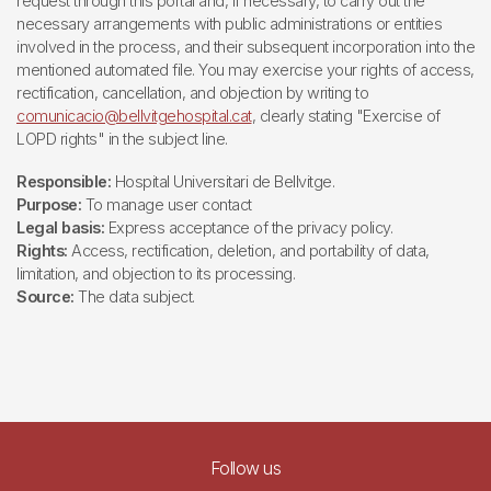
request through this portal and, if necessary, to carry out the
necessary arrangements with public administrations or entities
involved in the process, and their subsequent incorporation into the
mentioned automated file. You may exercise your rights of access,
rectification, cancellation, and objection by writing to
comunicacio@bellvitgehospital.cat
, clearly stating "Exercise of
LOPD rights" in the subject line.
Responsible:
Hospital Universitari de Bellvitge.
Purpose:
To manage user contact
Legal basis:
Express acceptance of the privacy policy.
Rights:
Access, rectification, deletion, and portability of data,
limitation, and objection to its processing.
Source:
The data subject.
Follow us