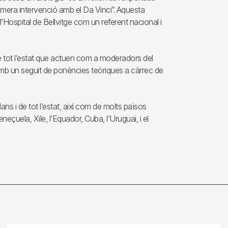
rimera intervenció amb el Da Vinci”. Aquesta
l’Hospital de Bellvitge com un referent nacional i
 tot l’estat que actuen com a moderadors del
 amb un seguit de ponències teòriques a càrrec de
ans i de tot l’estat, així com de molts països
eçuela, Xile, l’Equador, Cuba, l’Uruguai, i el