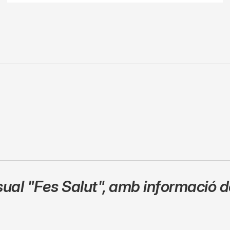
sual
"Fes Salut"
,
amb informació de