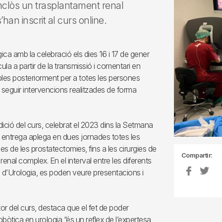
inclòs un trasplantament renal
an inscrit al curs online.
ca amb la celebració els dies 16 i 17 de gener
la a partir de la transmissió i comentari en
ibles posteriorment per a totes les persones
n seguir intervencions realitzades de forma
dició del curs, celebrat el 2023 dins la Setmana
a entrega aplega en dues jornades totes les
s de les prostatectomies, fins a les cirurgies de
Compartir:
 renal complex. En el interval entre les diferents
ei d’Urologia, es poden veure presentacions i
tor del curs, destaca que el fet de poder
obòtica en urologia “és un reflex de l’expertesa