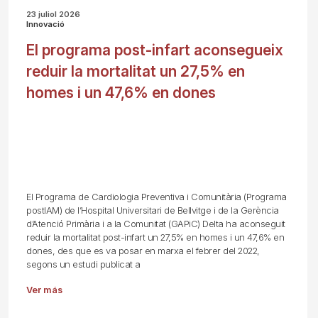
23 juliol 2026
Innovació
El programa post-infart aconsegueix
reduir la mortalitat un 27,5% en
homes i un 47,6% en dones
El Programa de Cardiologia Preventiva i Comunitària (Programa
postIAM) de l’Hospital Universitari de Bellvitge i de la Gerència
d’Atenció Primària i a la Comunitat (GAPiC) Delta ha aconseguit
reduir la mortalitat post-infart un 27,5% en homes i un 47,6% en
dones, des que es va posar en marxa el febrer del 2022,
segons un estudi publicat a
Ver más