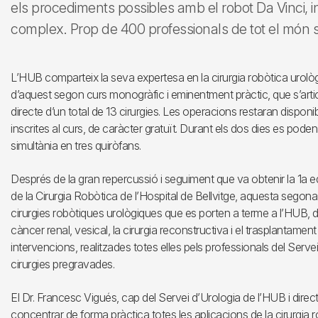
els procediments possibles amb el robot Da Vinci, 
complex. Prop de 400 professionals de tot el món s’h
L’HUB comparteix la seva expertesa en la cirurgia robòtica urològi
d’aquest segon curs monogràfic i eminentment pràctic, que s’articu
directe d’un total de 13 cirurgies. Les operacions restaran dispon
inscrites al curs, de caràcter gratuït. Durant els dos dies es pode
simultània en tres quiròfans.
Després de la gran repercussió i seguiment que va obtenir la 1a e
de la Cirurgia Robòtica de l’Hospital de Bellvitge, aquesta segon
cirurgies robòtiques urològiques que es porten a terme a l’HUB, de
càncer renal, vesical, la cirurgia reconstructiva i el trasplantament
intervencions, realitzades totes elles pels professionals del Serv
cirurgies pregravades.
El Dr. Francesc Vigués, cap del Servei d’Urologia de l’HUB i direc
concentrar de forma pràctica totes les aplicacions de la cirurgia r