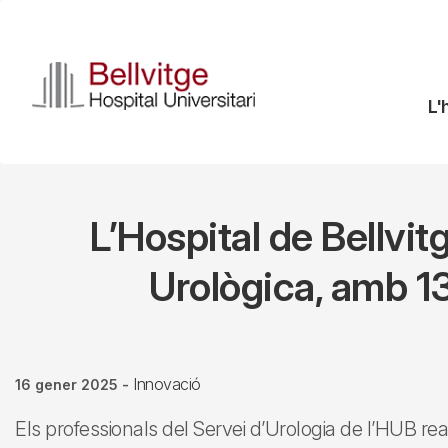
Vés
al
contingut
N
L'
pr
L’Hospital de Bellvi
Urològica, amb 1
Innovació
16 gener 2025
-
Els professionals del Servei d’Urologia de l’HUB real