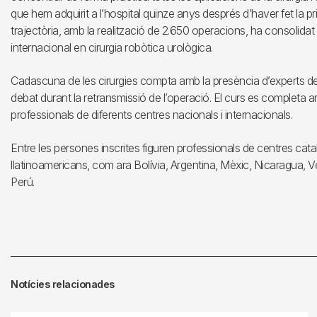
que hem adquirit a l’hospital quinze anys després d’haver fet la p
trajectòria, amb la realització de 2.650 operacions, ha consolidat 
internacional en cirurgia robòtica urològica.
Cadascuna de les cirurgies compta amb la presència d’experts de
debat durant la retransmissió de l’operació. El curs es completa
professionals de diferents centres nacionals i internacionals.
Entre les persones inscrites figuren professionals de centres catal
llatinoamericans, com ara Bolívia, Argentina, Mèxic, Nicaragua, Ven
Perú.
Notícies relacionades