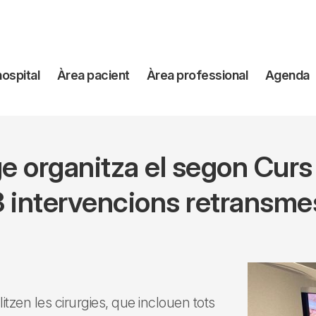
avegación
hospital
Àrea pacient
Àrea professional
Agenda
incipal
tge organitza el segon Curs
3 intervencions retransme
itzen les cirurgies, que inclouen tots