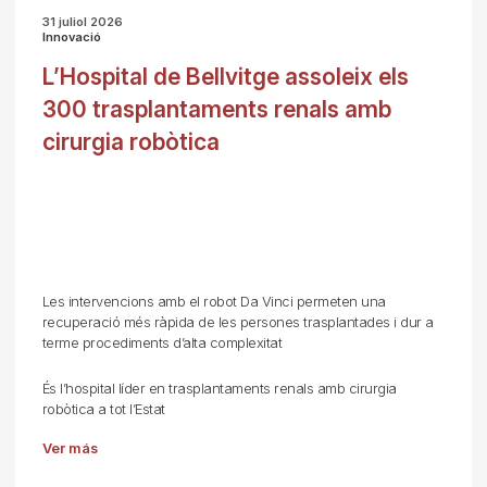
31 juliol 2026
Innovació
L’Hospital de Bellvitge assoleix els
300 trasplantaments renals amb
cirurgia robòtica
Les intervencions amb el robot Da Vinci permeten una
recuperació més ràpida de les persones trasplantades i dur a
terme procediments d’alta complexitat
És l’hospital líder en trasplantaments renals amb cirurgia
robòtica a tot l’Estat
Ver más