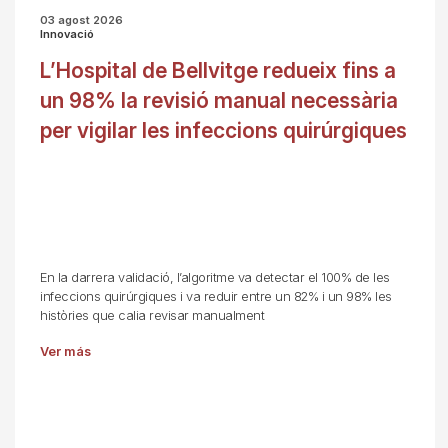
03 agost 2026
Innovació
L’Hospital de Bellvitge redueix fins a
un 98% la revisió manual necessària
per vigilar les infeccions quirúrgiques
En la darrera validació, l’algoritme va detectar el 100% de les
infeccions quirúrgiques i va reduir entre un 82% i un 98% les
històries que calia revisar manualment
Ver más