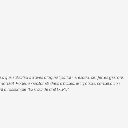
e sol·liciteu a través d'aquest portal i, si escau, per fer les gestions
titzat. Podeu exercitar els drets d’accés, rectificació, cancel·lació i
nt a l’assumpte "Exercici de dret LOPD".