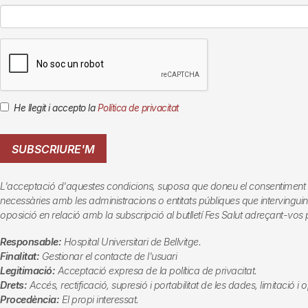
He llegit i accepto la
Política de privacitat
SUBSCRIURE'M
L'acceptació d'aquestes condicions, suposa que doneu el consentiment al tr
necessàries amb les administracions o entitats públiques que intervinguin en
oposició en relació amb la subscripció al butlletí
Fes Salut
adreçant-vos p
Responsable:
Hospital Universitari de Bellvitge.
Finalitat:
Gestionar el contacte de l'usuari
Legitimació:
Acceptació expresa de la política de privacitat.
Drets:
Accés, rectificació, supresió i portabilitat de les dades, limitació i
Procedència:
El propi interessat.