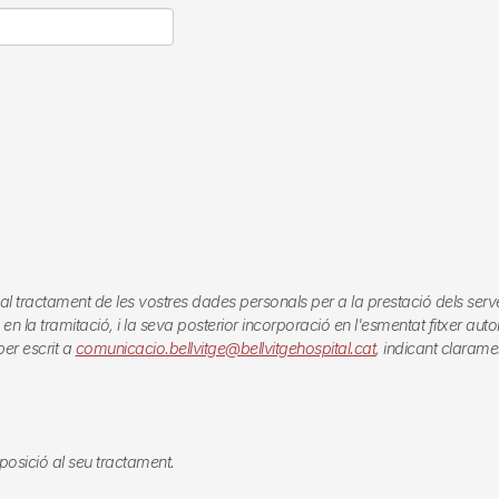
actament de les vostres dades personals per a la prestació dels serveis qu
 la tramitació, i la seva posterior incorporació en l'esmentat fitxer automa
er escrit a
comunicacio.bellvitge@bellvitgehospital.cat
, indicant clarame
 oposició al seu tractament.