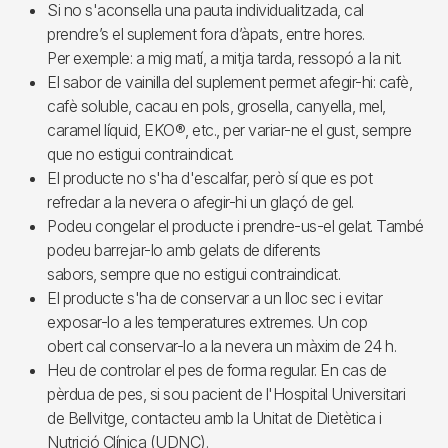
Si no s'aconsella una pauta individualitzada, cal
prendre’s el suplement fora d’àpats, entre hores.
Per exemple: a mig matí, a mitja tarda, ressopó a la nit.
El sabor de vainilla del suplement permet afegir-hi: cafè,
cafè soluble, cacau en pols, grosella, canyella, mel,
caramel líquid, EKO®, etc., per variar-ne el gust, sempre
que no estigui contraindicat.
El producte no s'ha d'escalfar, però sí que es pot
refredar a la nevera o afegir-hi un glaçó de gel.
Podeu congelar el producte i prendre-us-el gelat. També
podeu barrejar-lo amb gelats de diferents
sabors, sempre que no estigui contraindicat.
El producte s'ha de conservar a un lloc sec i evitar
exposar-lo a les temperatures extremes. Un cop
obert cal conservar-lo a la nevera un màxim de 24 h.
Heu de controlar el pes de forma regular. En cas de
pèrdua de pes, si sou pacient de l'Hospital Universitari
de Bellvitge, contacteu amb la Unitat de Dietètica i
Nutrició Clínica (UDNC).