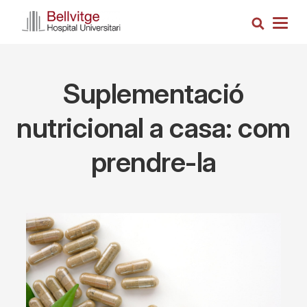
Skip
Search
to
Togg
main
navig
content
Suplementació
nutricional a casa: com
prendre-la
Imagen