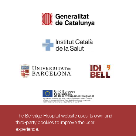
The Bellvitge Hospital website uses its own and
third-party cookies to improve the user
Pie
experience.
Contact