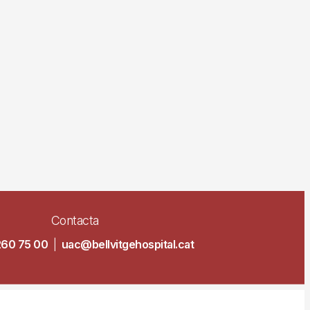
Contacta
260 75 00
|
uac@bellvitgehospital.cat