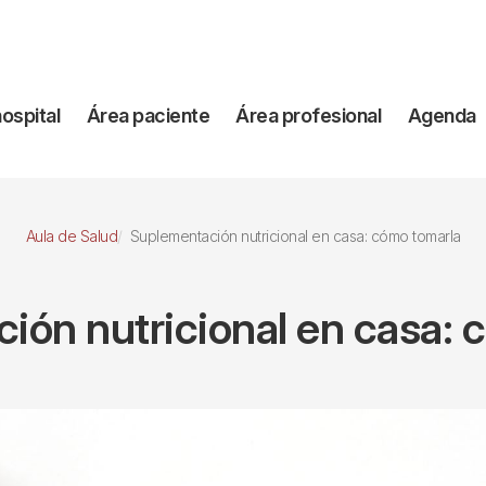
vegación
hospital
Área paciente
Área profesional
Agenda
incipal
Aula de Salud
Suplementación nutricional en casa: cómo tomarla
ión nutricional en casa: 