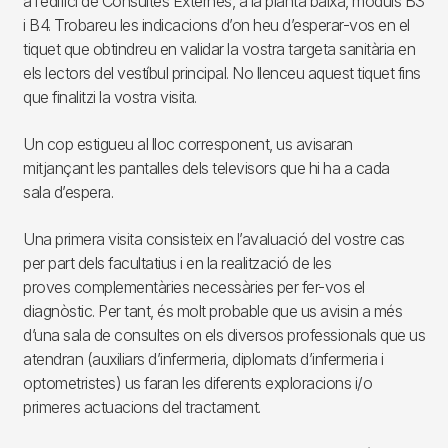
a l’edifici de Consultes Externes, a la planta baixa, mòduls B3
i B4. Trobareu les indicacions d’on heu d’esperar-vos en el
tiquet que obtindreu en validar la vostra targeta sanitària en
els lectors del vestíbul principal. No llenceu aquest tiquet fins
que finalitzi la vostra visita.
Un cop estigueu al lloc corresponent, us avisaran
mitjançant les pantalles dels televisors que hi ha a cada
sala d’espera.
Una primera visita consisteix en l’avaluació del vostre cas
per part dels facultatius i en la realització de les
proves complementàries necessàries per fer-vos el
diagnòstic. Per tant, és molt probable que us avisin a més
d’una sala de consultes on els diversos professionals que us
atendran (auxiliars d’infermeria, diplomats d’infermeria i
optometristes) us faran les diferents exploracions i/o
primeres actuacions del tractament.