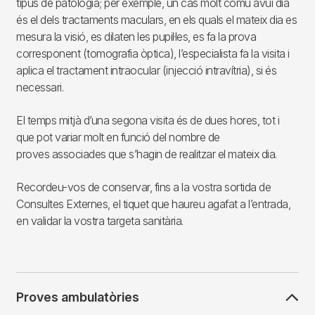
tipus de patologia; per exemple, un cas molt comú avui dia
és el dels tractaments maculars, en els quals el mateix dia es
mesura la visió, es dilaten les pupil·les, es fa la prova
corresponent (tomografia òptica), l’especialista fa la visita i
aplica el tractament intraocular (injecció intravítria), si és
necessari.
El temps mitjà d’una segona visita és de dues hores, tot i
que pot variar molt en funció del nombre de
proves associades que s’hagin de realitzar el mateix dia.
Recordeu-vos de conservar, fins a la vostra sortida de
Consultes Externes, el tiquet que haureu agafat a l’entrada,
en validar la vostra targeta sanitària.
Proves ambulatòries