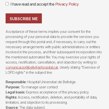
I have read and accept the
Privacy Policy
SUBSCRIBE ME
Acceptance of these terms implies your consent for the
processing of your personal data to provide the services you
request through this portal and, if necessary, to carry out the
necessary arrangements with public administrations or entities
involved in the process, and their subsequent incorporation into
the mentioned automated file. You may exercise your rights of
access, rectification, cancellation, and objection by writing to
comunicacio@bellvitgehospital.cat
, clearly stating "Exercise of
LOPD rights" in the subject line.
Responsible:
Hospital Universitari de Bellvitge.
Purpose:
To manage user contact
Legal basis:
Express acceptance of the privacy policy.
Rights:
Access, rectification, deletion, and portability of data,
limitation, and objection to its processing.
Source:
The data subject.