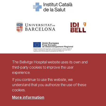
The Bellvitge Hospital website uses its own and
third-party cookies to improve the user
Pie
experience.
Contact
de
If you continue to use this website, we
Accessibility
Legal warning
understand that you authorize the use of these
página
cookies.
Privacy policy for video surveillance systems
Site map
More information
Imagen