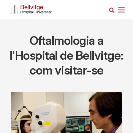
Skip
Search
to
Togg
main
navig
content
Oftalmologia a
l'Hospital de Bellvitge:
com visitar-se
Imagen