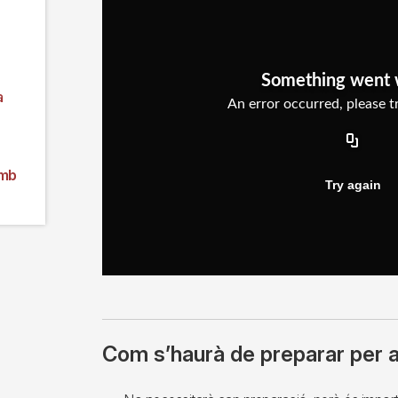
a
amb
Com s’haurà de preparar per a