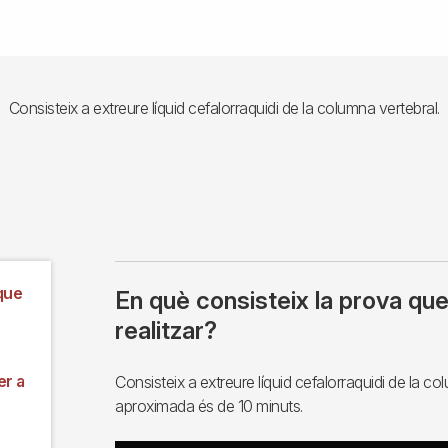
Consisteix a extreure líquid cefalorraquidi de la columna vertebral.
que
En què consisteix la prova qu
realitzar?
er a
Consisteix a extreure líquid cefalorraquidi de la c
aproximada és de 10 minuts.