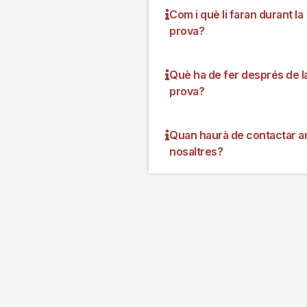
Com i què li faran durant la
prova?
Què ha de fer després de l
prova?
Quan haurà de contactar 
nosaltres?