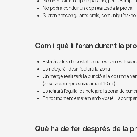
No necessitarà cap preparació, però és impor
No podrà conduir un cop realitzada la prova.
Si pren anticoagulants orals, comuniqui’ns-ho e
Com i què li faran durant la pr
Estarà estès de costat i amb les cames flexio
Es netejarà i desinfectarà la zona.
Un metge realitzarà la punció a la columna ver
(s’extrauran aproximadament 10 ml).
Es retirarà l’agulla, es netejarà la zona de punció
En tot moment estarem amb vostè i l’acompan
Què ha de fer després de la p