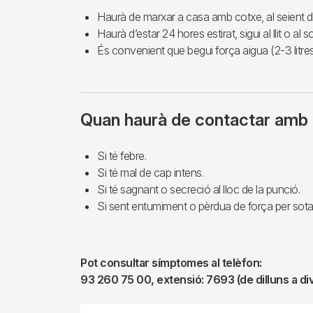
Haurà de marxar a casa amb cotxe, al seient del
Haurà d’estar 24 hores estirat, sigui al llit o al s
És convenient que begui força aigua (2-3 litre
Quan haurà de contactar amb 
Si té febre.
Si té mal de cap intens.
Si té sagnant o secreció al lloc de la punció.
Si sent entumiment o pèrdua de força per sota d
Pot consultar símptomes al telèfon:
93 260 75 00, extensió: 7693 (de dilluns a di
Imagen