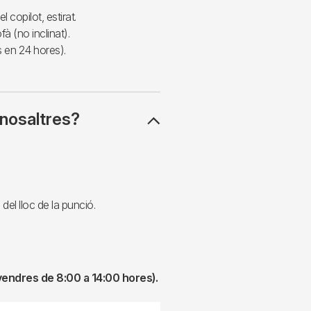
 copilot, estirat.
ofà (no inclinat).
s en 24 hores).
nosaltres?
el lloc de la punció.
vendres de 8:00 a 14:00 hores).