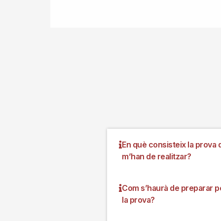
En què consisteix la prova 
m’han de realitzar?
Com s’haurà de preparar p
la prova?