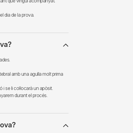
tant que vingui acompanyat.
l dia de la prova.
ova?
nades.
tebral amb una agulla molt prima
 i se li col·locarà un apòsit.
yarem durant el procés.
rova?