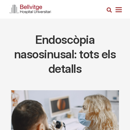
Skip
Search
to
Togg
main
navig
content
Endoscòpia
nasosinusal: tots els
detalls
Imagen