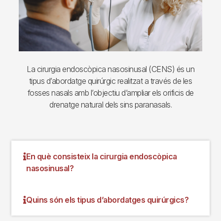
La cirurgia endoscòpica nasosinusal (CENS) és un
tipus d’abordatge quirúrgic realitzat a través de les
fosses nasals amb l’objectiu d’ampliar els orificis de
drenatge natural dels sins paranasals.
En què consisteix la cirurgia endoscòpica
nasosinusal?
Quins són els tipus d’abordatges quirúrgics?