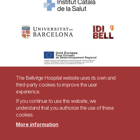
The Bellvitge Hospital website uses its own and
third-party cookies to improve the user
Pie
experience.
Contact
de
If you continue to use this website, we
Accessibility
Legal warning
understand that you authorize the use of these
página
cookies.
Privacy policy for video surveillance systems
Site map
More information
Imagen