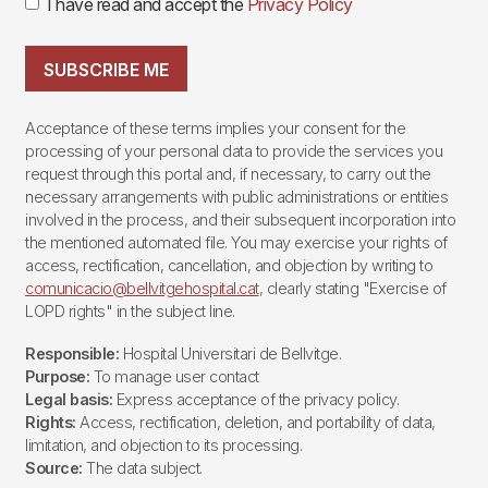
I have read and accept the
Privacy Policy
SUBSCRIBE ME
Acceptance of these terms implies your consent for the
processing of your personal data to provide the services you
request through this portal and, if necessary, to carry out the
necessary arrangements with public administrations or entities
involved in the process, and their subsequent incorporation into
the mentioned automated file. You may exercise your rights of
access, rectification, cancellation, and objection by writing to
comunicacio@bellvitgehospital.cat
, clearly stating "Exercise of
LOPD rights" in the subject line.
Responsible:
Hospital Universitari de Bellvitge.
Purpose:
To manage user contact
Legal basis:
Express acceptance of the privacy policy.
Rights:
Access, rectification, deletion, and portability of data,
limitation, and objection to its processing.
Source:
The data subject.