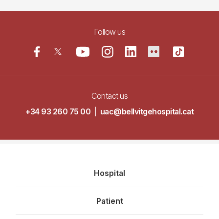
Follow us
Contact us
+34 93 260 75 00
|
uac@bellvitgehospital.cat
Navegació
Hospital
principal
Patient