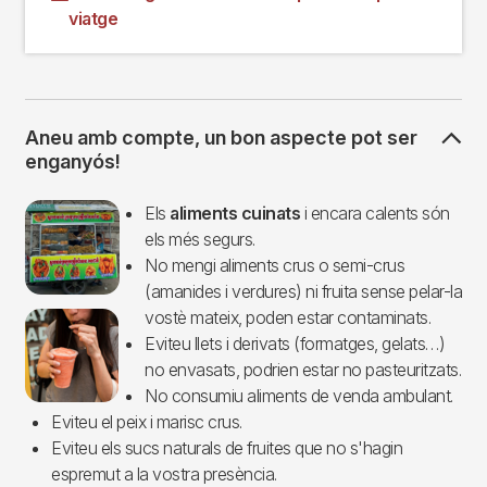
viatge
Aneu amb compte, un bon aspecte pot ser
enganyós!
Imagen
Els
aliments cuinats
i encara calents són
els més segurs.
No mengi aliments crus o semi-crus
(amanides i verdures) ni fruita sense pelar-la
vostè mateix, poden estar contaminats.
Eviteu llets i derivats (formatges, gelats…)
no envasats, podrien estar no pasteuritzats.
No consumiu aliments de venda ambulant.
Eviteu el peix i marisc crus.
Eviteu els sucs naturals de fruites que no s'hagin
espremut a la vostra presència.