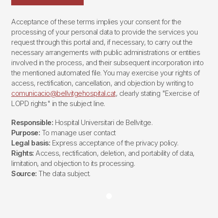
Acceptance of these terms implies your consent for the
processing of your personal data to provide the services you
request through this portal and, if necessary, to carry out the
necessary arrangements with public administrations or entities
involved in the process, and their subsequent incorporation into
the mentioned automated file. You may exercise your rights of
access, rectification, cancellation, and objection by writing to
comunicacio@bellvitgehospital.cat
, clearly stating "Exercise of
LOPD rights" in the subject line.
Responsible:
Hospital Universitari de Bellvitge.
Purpose:
To manage user contact
Legal basis:
Express acceptance of the privacy policy.
Rights:
Access, rectification, deletion, and portability of data,
limitation, and objection to its processing.
Source:
The data subject.