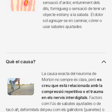
sensació d'ardor, entumiment dels
dits, formigueig o sensació de tenir un
objecte estrany a la sabata. El dolor
sol agreujar-se en caminar, córrer o
usar sabates ajustades.
Què el causa?
Imagen
La causa exacta del neuroma de
Morton no sempre és clara, però
es
creu que està relacionada amb la
compressió repetitiva o el trauma
en els nervis interdigitals
. Factors
com l'ús de sabates ajustades o de
tacó alt, deformitats del peu com els galindons (juanetes) o