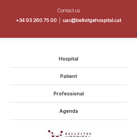
Contact us
+34 93 260 75 00
|
uac@bellvitgehospital.cat
Navegació
Hospital
principal
Patient
Professional
Agenda
Imagen