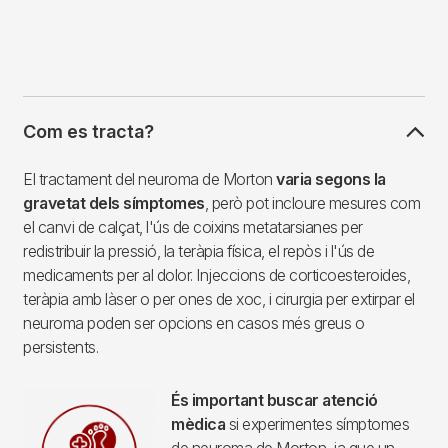
Com es tracta?
El tractament del neuroma de Morton
varia segons la
gravetat dels símptomes
, però pot incloure mesures com
el canvi de calçat, l'ús de coixins metatarsianes per
redistribuir la pressió, la teràpia física, el repòs i l'ús de
medicaments per al dolor. Injeccions de corticoesteroides,
teràpia amb làser o per ones de xoc, i cirurgia per extirpar el
neuroma poden ser opcions en casos més greus o
persistents.
És important buscar atenció
mèdica
si experimentes símptomes