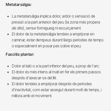
Metatarsàlgia:
La metatarsàlgia implica dolor, ardor o sensació de
pressió a la part anterior del peu (la zona més propera
als dits), sense formigueig ni escurçament.
El dolor de la metatarsàlgia tendeix a empitjorar en
caminar, estar dempeus durant llargs períodes de temps
o especialment en posar pes sobre el peu.
Fascitis plantar:
Dolor al taló o a la part inferior del peu, a prop de l'arc.
El dolor és més intens al matí en fer els primers passos
després d'aixecar-se del llit.
El dolor tendeix a empitjorar després de períodes
d'inactivitat, com estar assegut durant molt de temps, i
millora amb el moviment.