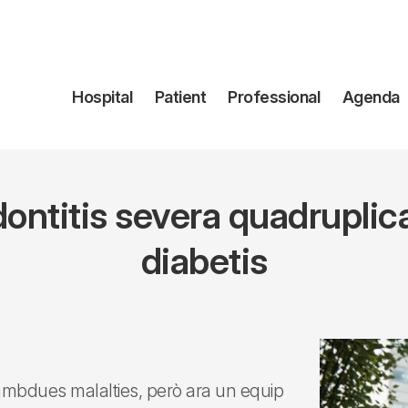
Navegación
Hospital
Patient
Professional
Agenda
principal
ontitis severa quadruplica
diabetis
ambdues malalties, però ara un equip