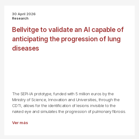
30 April 2026
Research
Bellvitge to validate an AI capable of
anticipating the progression of lung
diseases
The SEPI-IA prototype, funded with 5 million euros by the
Ministry of Science, Innovation and Universities, through the
CDTI, allows for the identification of lesions invisible to the
naked eye and simulates the progression of pulmonary fibrosis.
Ver más