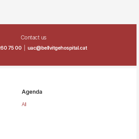
Contact us
260 75 00
|
uac@bellvitgehospital.cat
Agenda
All