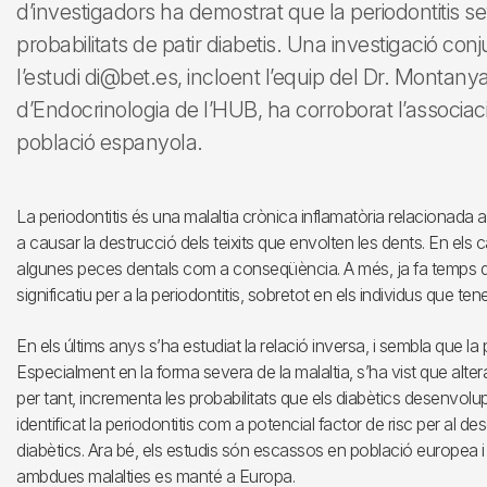
d’investigadors ha demostrat que la periodontitis se
probabilitats de patir diabetis. Una investigació con
l’estudi di@bet.es, incloent l’equip del Dr. Montany
d’Endocrinologia de l’HUB, ha corroborat l’associac
població espanyola.
La periodontitis és una malaltia crònica inflamatòria relacionada am
a causar la destrucció dels teixits que envolten les dents. En el
algunes peces dentals com a conseqüència. A més, ja fa temps que
significatiu per a la periodontitis, sobretot en els individus que t
En els últims anys s’ha estudiat la relació inversa, i sembla que la p
Especialment en la forma severa de la malaltia, s’ha vist que alter
per tant, incrementa les probabilitats que els diabètics desenvolup
identificat la periodontitis com a potencial factor de risc per al 
diabètics. Ara bé, els estudis són escassos en població europea i 
ambdues malalties es manté a Europa.