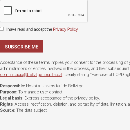
I have read and accept the
Privacy Policy
SUBSCRIBE ME
Acceptance of these terms implies your consent for the processing of yo
administrations or entities involved in the process, and their subsequent 
comunicacio@bellvitgehospital.cat
, clearly stating "Exercise of LOPD righ
Responsible:
Hospital Universitari de Bellvitge.
Purpose:
To manage user contact
Legal basis:
Express acceptance of the privacy policy.
Rights:
Access, rectification, deletion, and portability of data, limitation,
Source:
The data subject.