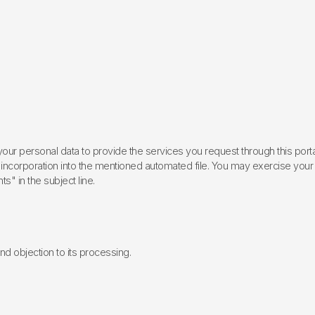
ur personal data to provide the services you request through this porta
incorporation into the mentioned automated file. You may exercise your rig
ts" in the subject line.
 and objection to its processing.