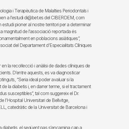
logia i Terapèutica de Malalties Periodontals i
icipen a l’estudi di@bet.es del CIBERDEM, com
 estudi pioner al nostre territori per a determinar
“La magnitud de l’associació reportada és
 fonamentalment en poblacions asiàtiques”,
sociat del Departament d’Especialitats Clíniques
 en la recol·lecció i anàlisi de dades clíniques de
cients. D’entre aquests, es va diagnosticar
inguts, “Seria ideal poder avaluar si la
de la diabetis i, en darrer terme, si el tractament
idus susceptibles”, tal com suggereix el Dr.
l’Hospital Universitari de Bellvitge,
L, catedràtic de la Universitat de Barcelona i
 la diabetis, el següent pas s’encamina cap a