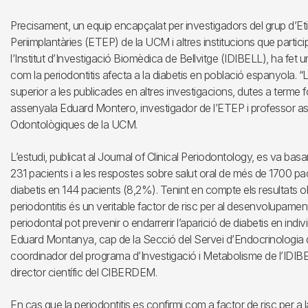
Precisament, un equip encapçalat per investigadors del grup d’Etio
Periimplantàries (ETEP) de la UCM i altres institucions que part
l’Institut d’Investigació Biomèdica de Bellvitge (IDIBELL), ha fet un
com la periodontitis afecta a la diabetis en població espanyola. 
superior a les publicades en altres investigacions, dutes a terme
assenyala Eduard Montero, investigador de l’ETEP i professor as
Odontològiques de la UCM.
L’estudi, publicat al Journal of Clinical Periodontology, es va basar
231 pacients i a les respostes sobre salut oral de més de 1700 pa
diabetis en 144 pacients (8,2%). Tenint en compte els resultats obt
periodontitis és un veritable factor de risc per al desenvolupament 
periodontal pot prevenir o endarrerir l’aparició de diabetis en indiv
Eduard Montanya, cap de la Secció del Servei d’Endocrinologia de 
coordinador del programa d’Investigació i Metabolisme de l’IDIBEL
director científic del CIBERDEM.
En cas que la periodontitis es confirmi com a factor de risc per a