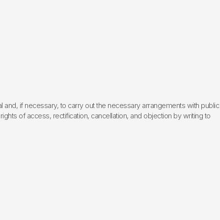
l and, if necessary, to carry out the necessary arrangements with public
hts of access, rectification, cancellation, and objection by writing to