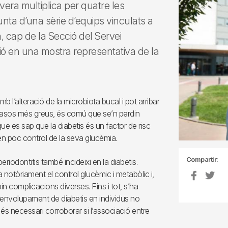
vera multiplica per quatre les
junta d’una sèrie d’equips vinculats a
a, cap de la Secció del Servei
ió en una mostra representativa de la
b l’alteració de la microbiota bucal i pot arribar
s casos més greus, és comú que se’n perdin
 es sap que la diabetis és un factor de risc
enen poc control de la seva glucèmia.
Compartir:
eriodontitis també incideixi en la diabetis.
a notòriament el control glucèmic i metabòlic i,
in complicacions diverses. Fins i tot, s’ha
desenvolupament de diabetis en individus no
és necessari corroborar si l’associació entre