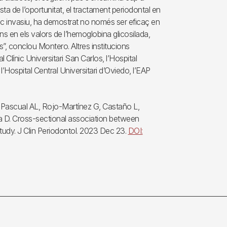
vista de l’oportunitat, el tractament periodontal en
 poc invasiu, ha demostrat no només ser eficaç en
ns en els valors de l’hemoglobina glicosilada,
”, conclou Montero. Altres institucions
l Clínic Universitari San Carlos, l’Hospital
l’Hospital Central Universitari d’Oviedo, l’EAP
e-Pascual AL, Rojo-Martínez G, Castaño L,
a D. Cross-sectional association between
study. J Clin Periodontol. 2023 Dec 23.
DOI: