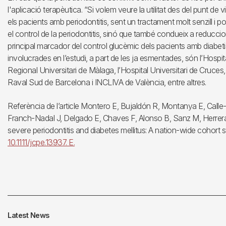
l'aplicació terapèutica. “Si volem veure la utilitat des del punt de 
els pacients amb periodontitis, sent un tractament molt senzill i
el control de la periodontitis, sinó que també condueix a reduccio
principal marcador del control glucèmic dels pacients amb diabetis
involucrades en l’estudi, a part de les ja esmentades, són l’Hospita
Regional Universitari de Màlaga, l’Hospital Universitari de Cruces, 
Raval Sud de Barcelona i INCLIVA de València, entre altres.
Referència de l’article Montero E, Bujaldón R, Montanya E, Call
Franch-Nadal J, Delgado E, Chaves F, Alonso B, Sanz M, Herrer
severe periodontitis and diabetes mellitus: A nation-wide cohort 
10.1111/jcpe.13937. E.
Latest News