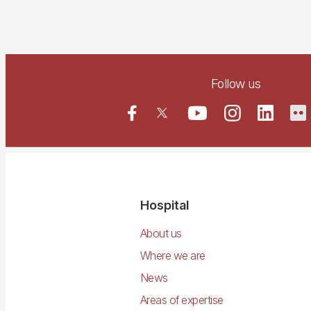
Follow us
Navegació
Hospital
principal
About us
Where we are
News
Areas of expertise