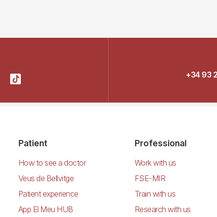
+34 93 
Patient
Professional
How to see a doctor
Work with us
Veus de Bellvitge
FSE-MIR
Patient experience
Train with us
App El Meu HUB
Research with us