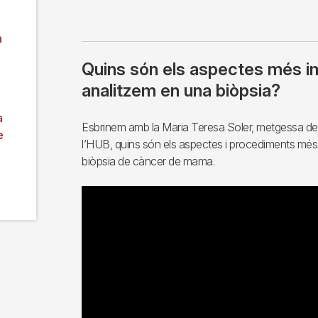
n
Quins són els aspectes més i
analitzem en una biòpsia?
a
Esbrinem amb la Maria Teresa Soler, metgessa del
e
l’HUB, quins són els aspectes i procediments més
biòpsia de càncer de mama.