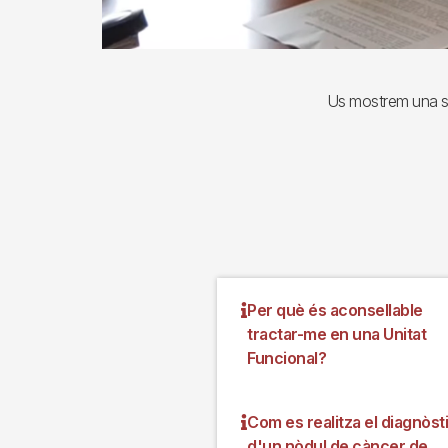
Us mostrem una sèr
Per què és aconsellable
tractar-me en una Unitat
Funcional?
Com es realitza el diagnòst
d'un nòdul de càncer de