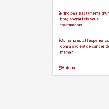
Principals tractaments d'u
braç operat i els seus
tractaments
Quina ha estat l’experiènci
com a pacient de càncer d
mama?
Autoria