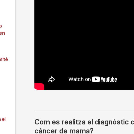
s
 en
mitè
 el
Com es realitza el diagnòstic 
càncer de mama?