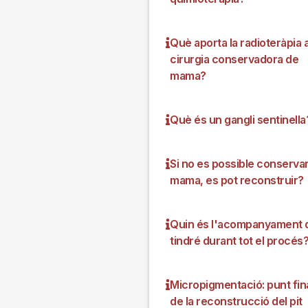
Què aporta la radioteràpia a
cirurgia conservadora de
mama?
Què és un gangli sentinella
Si no es possible conservar
mama, es pot reconstruir?
Quin és l'acompanyament 
tindré durant tot el procés
Micropigmentació: punt fin
de la reconstrucció del pit