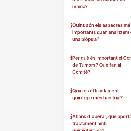
mama?
Quins són els aspectes mé
importants quan analitzem
una biòpsia?
Per què és important el Co
de Tumors? Què fan al
Comitè?
Quin és el tractament
quirúrgic més habitual?
Abans d'operar, què aporta
tractament amb
quimioteràpia?