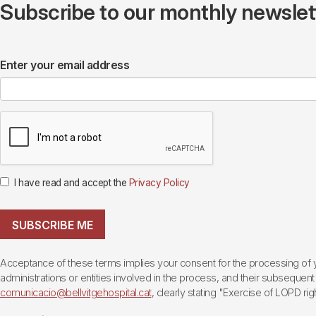
Subscribe to our monthly newslette
Enter your email address
I have read and accept the
Privacy Policy
SUBSCRIBE ME
Acceptance of these terms implies your consent for the processing of yo
administrations or entities involved in the process, and their subsequent 
comunicacio@bellvitgehospital.cat
, clearly stating "Exercise of LOPD righ