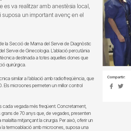
 es va realitzar amb anestèsia local,
 i suposa un important avenç en el
a de la Secció de Mama del Servei de Diagnòstic
del Servei de Ginecologia. L’ablació percutània
ècnica destinada a totes aquelles dones que
ó quirúrgica.
Compartir:
ca similar a l’ablació amb radiofreqüència, que
020. Els microones permeten un millor control
s cada vegada més freqüent. Concretament,
 grans de 70 anys que, de vegades, presenten
alaltia mitjançant la cirurgia. Per això, oferir un
ara la termoablació amb microones, suposa una