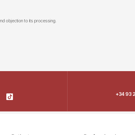
 and objection to its processing.
+34 93 