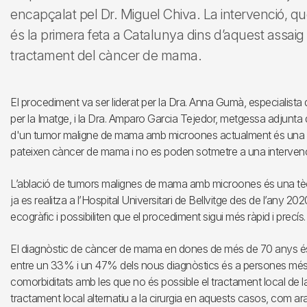
encapçalat pel Dr. Miguel Chiva. La intervenció, que
és la primera feta a Catalunya dins d’aquest assaig
tractament del càncer de mama.
El procediment va ser liderat per la Dra. Anna Gumà, especialist
per la Imatge, i la Dra. Amparo Garcia Tejedor, metgessa adjunta 
d'un tumor maligne de mama amb microones actualment és una t
pateixen càncer de mama i no es poden sotmetre a una intervenci
L’ablació de tumors malignes de mama amb microones és una tècni
ja es realitza a l’Hospital Universitari de Bellvitge des de l’any 2
ecogràfic i possibiliten que el procediment sigui més ràpid i precís.
El diagnòstic de càncer de mama en dones de més de 70 anys é
entre un 33% i un 47% dels nous diagnòstics és a persones més
comorbiditats amb les que no és possible el tractament local de la m
tractament local alternatiu a la cirurgia en aquests casos, com 