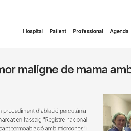
Navegación
Hospital
Patient
Professional
Agenda
principal
umor maligne de mama am
 un procediment d'ablació percutània
cat en l’assaig "Registre nacional
çant termoablació amb microones” i