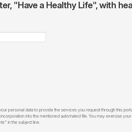
r, "Have a Healthy Life", with hea
ur personal data to provide the services you request through this porta
incorporation into the mentioned automated file. You may exercise your rig
ts" in the subject line.