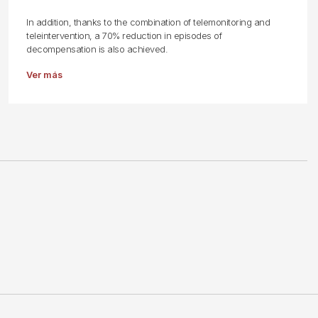
In addition, thanks to the combination of telemonitoring and
teleintervention, a 70% reduction in episodes of
decompensation is also achieved.
Ver más