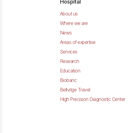
Navegació
Hospital
principal
About us
Where we are
News
Areas of expertise
Services
Research
Education
Biobanc
Bellvitge Travel
High Precision Diagnostic Center
Imagen