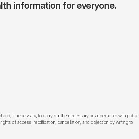
lth information for everyone.
l and, if necessary, to carry out the necessary arrangements with public
hts of access, rectification, cancellation, and objection by writing to