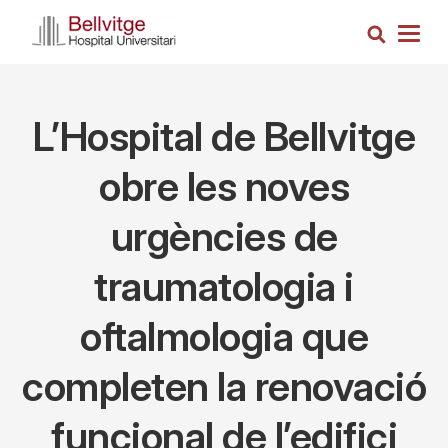
Skip
Search
to
Togg
main
navig
content
L’Hospital de Bellvitge
obre les noves
urgències de
traumatologia i
oftalmologia que
completen la renovació
funcional de l’edifici