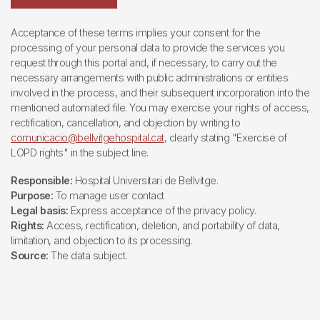
Acceptance of these terms implies your consent for the
processing of your personal data to provide the services you
request through this portal and, if necessary, to carry out the
necessary arrangements with public administrations or entities
involved in the process, and their subsequent incorporation into the
mentioned automated file. You may exercise your rights of access,
rectification, cancellation, and objection by writing to
comunicacio@bellvitgehospital.cat
, clearly stating "Exercise of
LOPD rights" in the subject line.
Responsible:
Hospital Universitari de Bellvitge.
Purpose:
To manage user contact
Legal basis:
Express acceptance of the privacy policy.
Rights:
Access, rectification, deletion, and portability of data,
limitation, and objection to its processing.
Source:
The data subject.