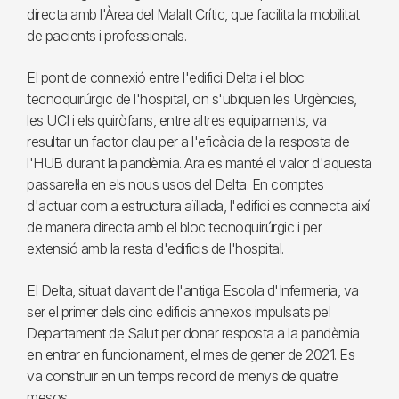
directa amb l'Àrea del Malalt Crític, que facilita la mobilitat
de pacients i professionals.
El pont de connexió entre l'edifici Delta i el bloc
tecnoquirúrgic de l'hospital, on s'ubiquen les Urgències,
les UCI i els quiròfans, entre altres equipaments, va
resultar un factor clau per a l'eficàcia de la resposta de
l'HUB durant la pandèmia. Ara es manté el valor d'aquesta
passarel·la en els nous usos del Delta. En comptes
d'actuar com a estructura aïllada, l'edifici es connecta així
de manera directa amb el bloc tecnoquirúrgic i per
extensió amb la resta d'edificis de l'hospital.
El Delta, situat davant de l'antiga Escola d'Infermeria, va
ser el primer dels cinc edificis annexos impulsats pel
Departament de Salut per donar resposta a la pandèmia
en entrar en funcionament, el mes de gener de 2021. Es
va construir en un temps record de menys de quatre
mesos.