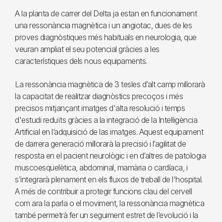
A la planta de carrer del Delta ja estan en funcionament
una ressonància magnètica i un angiotac, dues de les
proves diagnòstiques més habituals en neurologia, que
veuran ampliat el seu potencial gràcies a les
característiques dels nous equipaments.
La ressonància magnètica de 3 tesles d’alt camp millorarà
la capacitat de realitzar diagnòstics precoços i més
precisos mitjançant imatges d'alta resolució i temps
d'estudi reduïts gràcies a la integració de la Intel·ligència
Artificial en l’adquisició de las imatges. Aquest equipament
de darrera generació millorarà la precisió i l’agilitat de
resposta en el pacient neurològic i en d’altres de patologia
muscoesquelètica, abdominal, mamària o cardíaca, i
s’integrarà plenament en els fluxos de treball de l'hospital.
A més de contribuir a protegir funcions clau del cervell
com ara la parla o el moviment, la ressonància magnètica
també permetrà fer un seguiment estret de l’evolució i la