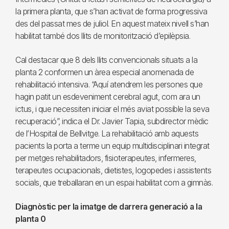
la primera planta, que s’han activat de forma progressiva
des del passat mes de juliol. En aquest mateix nivell s’han
habilitat també dos llits de monitorització d’epilèpsia.
Cal destacar que 8 dels llits convencionals situats a la
planta 2 conformen un àrea especial anomenada de
rehabilitació intensiva. “Aquí atendrem les persones que
hagin patit un esdeveniment cerebral agut, com ara un
ictus, i que necessiten iniciar el més aviat possible la seva
recuperació”, indica el Dr. Javier Tapia, subdirector mèdic
de l’Hospital de Bellvitge. La rehabilitació amb aquests
pacients la porta a terme un equip multidisciplinari integrat
per metges rehabilitadors, fisioterapeutes, infermeres,
terapeutes ocupacionals, dietistes, logopedes i assistents
socials, que treballaran en un espai habilitat com a gimnàs.
Diagnòstic per la imatge de darrera generació a la
planta 0