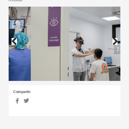
Previous
Next
Compartir: