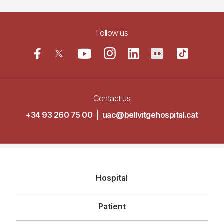
Follow us
Contact us
+34 93 260 75 00
|
uac@bellvitgehospital.cat
Navegació
Hospital
principal
Patient