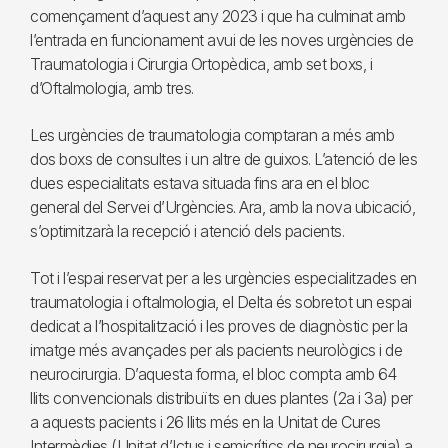
començament d’aquest any 2023 i que ha culminat amb
l’entrada en funcionament avui de les noves urgències de
Traumatologia i Cirurgia Ortopèdica, amb set boxs, i
d’Oftalmologia, amb tres.
Les urgències de traumatologia comptaran a més amb
dos boxs de consultes i un altre de guixos. L’atenció de les
dues especialitats estava situada fins ara en el bloc
general del Servei d’Urgències. Ara, amb la nova ubicació,
s’optimitzarà la recepció i atenció dels pacients.
Tot i l’espai reservat per a les urgències especialitzades en
traumatologia i oftalmologia, el Delta és sobretot un espai
dedicat a l’hospitalització i les proves de diagnòstic per la
imatge més avançades per als pacients neurològics i de
neurocirurgia. D’aquesta forma, el bloc compta amb 64
llits convencionals distribuïts en dues plantes (2a i 3a) per
a aquests pacients i 26 llits més en la Unitat de Cures
Intermèdies (Unitat d’Ictus i semicrítics de neurocirurgia) a