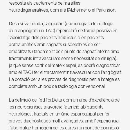
resposta als tractaments de malalties
neurodegeneratives, com ara l’Alzheimer o el Parkinson.
De la seva banda, l’angiotac (que integra la tecnologia
d’un angiògraf i un TAC) repercutirà de forma positiva en
l’abordatge dels pacients amb ictus o en pacients
politraumàtics amb sagnats susceptibles de ser
embolitzats (tancament dels punts de sagnat interns amb
tractaments intravasculars sense necessitat de cirurgia),
ja que sense sortir del mateix espai, es podrà diagnosticar
amb el TAC i fer el tractament intravascular con l’angiògraf.
La dotació per a les proves de diagnòstic per la imatge es
completa amb un box de radiologia convencional.
La definició de l'edifici Delta com un àrea d’excel·lència de
les neurociències afavoreix l'atenció als pacients
neurològics, tractats en un únic espai equipat per fer
proves diagnòstiques molt avançades. amb l'experiència i
l'abordatge homogeni de les cures i un pont de connexió