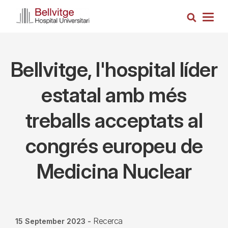
Skip
Search
to
Togg
main
navig
content
Bellvitge, l'hospital líder
estatal amb més
treballs acceptats al
congrés europeu de
Medicina Nuclear
Recerca
15 September 2023
-