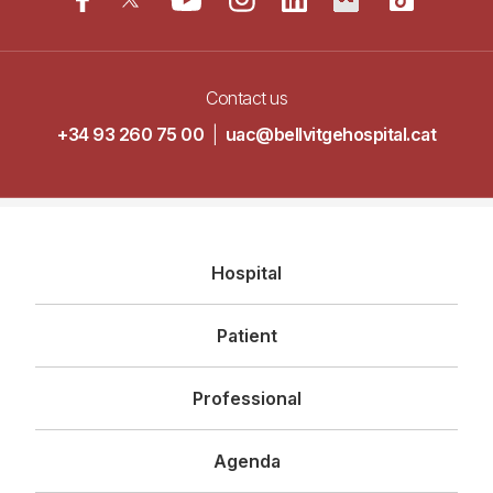
Contact us
+34 93 260 75 00
|
uac@bellvitgehospital.cat
Navegació
Hospital
principal
Patient
Professional
Agenda