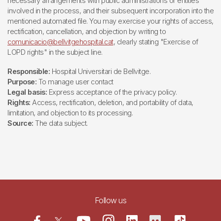
necessary arrangements with public administrations or entities
involved in the process, and their subsequent incorporation into the
mentioned automated file. You may exercise your rights of access,
rectification, cancellation, and objection by writing to
comunicacio@bellvitgehospital.cat
, clearly stating "Exercise of
LOPD rights" in the subject line.
Responsible:
Hospital Universitari de Bellvitge.
Purpose:
To manage user contact
Legal basis:
Express acceptance of the privacy policy.
Rights:
Access, rectification, deletion, and portability of data,
limitation, and objection to its processing.
Source:
The data subject.
Follow us