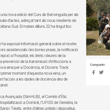
 una nova edició del Curs de Benvinguda per als
ala d’actes, adreçat tant als nous residents de
itana Sud. El mateix dilluns 22 ha tingut lloc
hi ha exposat informació general sobre el nostre
ors assistencials i les bones praxis, la notificació
ció a l’hospital, els drets i deures de la
la prevenció de la transmissió d’infeccions a
Compartir:
la nova eina per a Docència, el Docens Track.
l primer moment d’aquesta nova eina, un
et l’accés a les dades de docència des de
ranet.
gica Avançada (SimHUB), el Comitè d’Ètic
ospitalització a Domicili, l’UFISS de Geriatria, la
g i Teixits, entre d’altres unitats i dispositius.