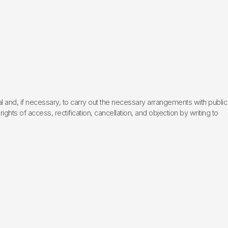
l and, if necessary, to carry out the necessary arrangements with public
hts of access, rectification, cancellation, and objection by writing to