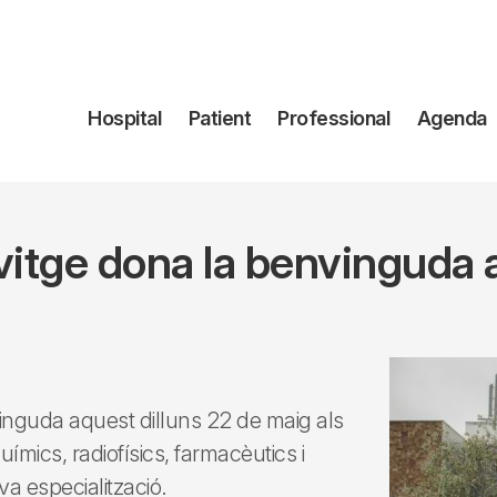
Navegación
Hospital
Patient
Professional
Agenda
principal
lvitge dona la benvinguda 
nvinguda aquest dilluns 22 de maig als
ímics, radiofísics, farmacèutics i
va especialització.