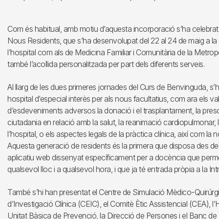
Com és habitual, amb motiu d’aquesta incorporació s’ha celebrat
Nous Residents, que s’ha desenvolupat del 22 al 24 de maig a la s
l’hospital com als de Medicina Familiar i Comunitària de la Metropol
també l’acollida personalitzada per part dels diferents serveis.
Al llarg de les dues primeres jornades del Curs de Benvinguda, s’
hospital d’especial interès per als nous facultatius, com ara els val
d’esdeveniments adversos la donació i el trasplantament, la prescrip
ciutadania en relació amb la salut, la reanimació cardiopulmonar, 
l’hospital, o els aspectes legals de la pràctica clínica, així com 
Aquesta generació de residents és la primera que disposa des de
aplicatiu web dissenyat específicament per a docència que perm
qualsevol lloc i a qualsevol hora, i que ja té entrada pròpia a la Int
També s’hi han presentat el Centre de Simulació Mèdico-Quirúr
d’Investigació Clínica (CEIC), el Comitè Ètic Assistencial (CEA), l’H
Unitat Bàsica de Prevenció, la Direcció de Persones i el Banc de San