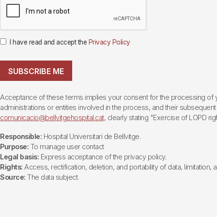
I have read and accept the
Privacy Policy
SUBSCRIBE ME
Acceptance of these terms implies your consent for the processing of yo
administrations or entities involved in the process, and their subsequent 
comunicacio@bellvitgehospital.cat
, clearly stating "Exercise of LOPD righ
Responsible:
Hospital Universitari de Bellvitge.
Purpose:
To manage user contact
Legal basis:
Express acceptance of the privacy policy.
Rights:
Access, rectification, deletion, and portability of data, limitation,
Source:
The data subject.