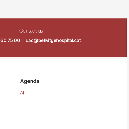
Contact us
260 75 00
|
uac@bellvitgehospital.cat
Agenda
All