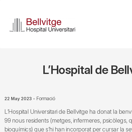
Skip
to
main
content
L’Hospital de Bel
Formació
22 May 2023
-
L’Hospital Universitari de Bellvitge ha donat la be
99 nous residents (metges, infermeres, psicòlegs, qu
bioquímics) que s’hi han incorporat per cursar la se