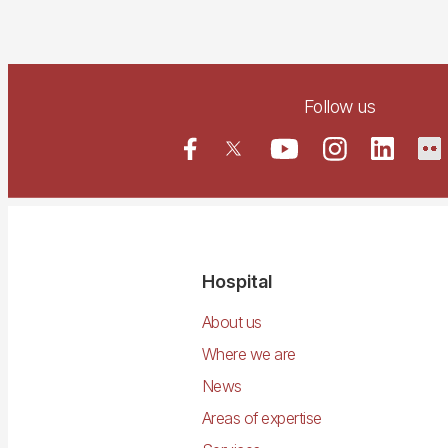
Follow us
Navegació
Hospital
principal
About us
Where we are
News
Areas of expertise