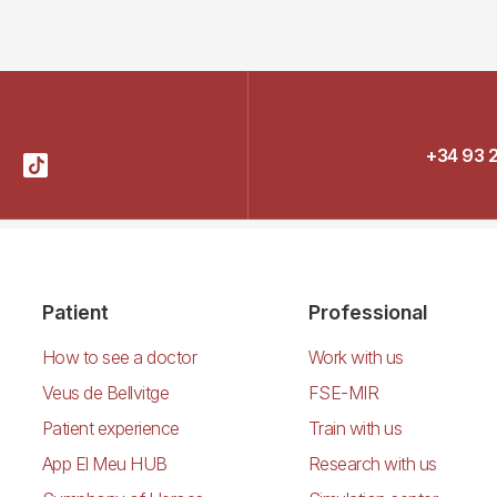
+34 93 
Patient
Professional
How to see a doctor
Work with us
Veus de Bellvitge
FSE-MIR
Patient experience
Train with us
App El Meu HUB
Research with us