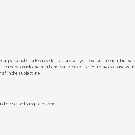
ur personal data to provide the services you request through this porta
incorporation into the mentioned automated file. You may exercise your rig
ts" in the subject line.
 and objection to its processing.