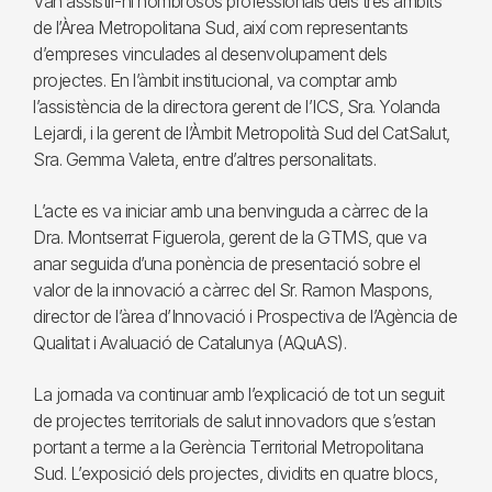
Van assistir-hi nombrosos professionals dels tres àmbits
de l’Àrea Metropolitana Sud, així com representants
d’empreses vinculades al desenvolupament dels
projectes. En l’àmbit institucional, va comptar amb
l’assistència de la directora gerent de l’ICS, Sra. Yolanda
Lejardi, i la gerent de l’Àmbit Metropolità Sud del CatSalut,
Sra. Gemma Valeta, entre d’altres personalitats.
L’acte es va iniciar amb una benvinguda a càrrec de la
Dra. Montserrat Figuerola, gerent de la GTMS, que va
anar seguida d’una ponència de presentació sobre el
valor de la innovació a càrrec del Sr. Ramon Maspons,
director de l’àrea d’Innovació i Prospectiva de l’Agència de
Qualitat i Avaluació de Catalunya (AQuAS).
La jornada va continuar amb l’explicació de tot un seguit
de projectes territorials de salut innovadors que s’estan
portant a terme a la Gerència Territorial Metropolitana
Sud. L’exposició dels projectes, dividits en quatre blocs,