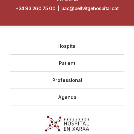
+34 93 260 75 00
|
uac@bellvitgehospital.cat
Navegació
Hospital
principal
Patient
Professional
Agenda
Imagen