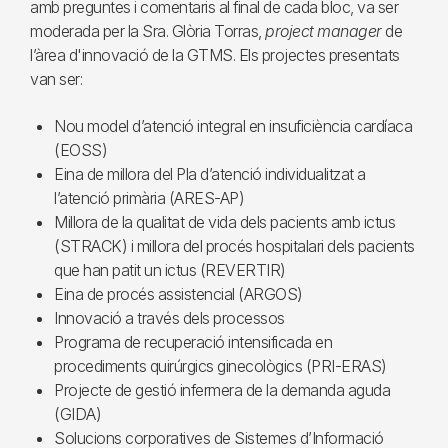
amb preguntes i comentaris al final de cada bloc, va ser
moderada per la Sra. Glòria Torras,
project manager
de
l’àrea d'innovació de la GTMS. Els projectes presentats
van ser:
Nou model d’atenció integral en insuficiència cardíaca
(EOSS)
Eina de millora del Pla d’atenció individualitzat a
l’atenció primària (ARES-AP)
Millora de la qualitat de vida dels pacients amb ictus
(STRACK) i millora del procés hospitalari dels pacients
que han patit un ictus (REVERTIR)
Eina de procés assistencial (ARGOS)
Innovació a través dels processos
Programa de recuperació intensificada en
procediments quirúrgics ginecològics (PRI-ERAS)
Projecte de gestió infermera de la demanda aguda
(GIDA)
Solucions corporatives de Sistemes d’Informació