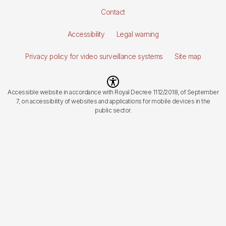
Pie
Contact
de
Accessibility
Legal warning
página
Privacy policy for video surveillance systems
Site map
Imagen
Accessible website in accordance with Royal Decree 1112/2018, of September
7, on accessibility of websites and applications for mobile devices in the
public sector.