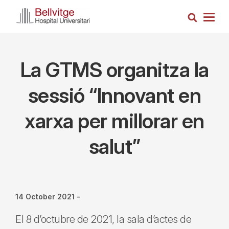
Skip
Search
to
Togg
main
navig
content
La GTMS organitza la
sessió “Innovant en
xarxa per millorar en
salut”
14 October 2021
-
El 8 d’octubre de 2021, la sala d’actes de