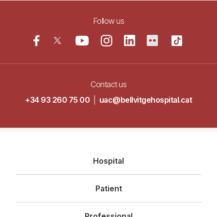
Follow us
Contact us
+34 93 260 75 00
|
uac@bellvitgehospital.cat
Navegació
Hospital
principal
Patient
Professional