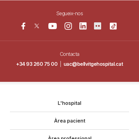
Segueix-nos
Contacta
+34 93 260 75 00
|
uac@bellvitgehospital.cat
Navegació
L'hospital
principal
Àrea pacient
Àrea professional