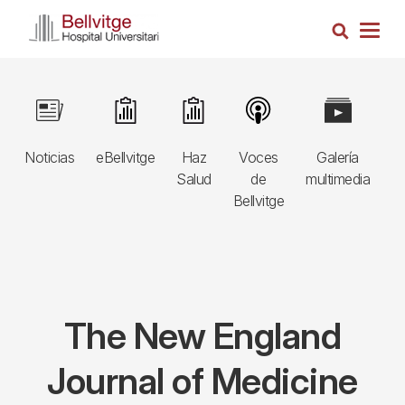
Pasar
Busca
al
Togg
contenido
navig
principal
Navegació
Image
Image
Image
Image
Image
I
principal
Noticias
eBellvitge
Haz
Voces
Galería
B
3r
Salud
de
multimedia
A
nivell
Bellvitge
E
The New England
Journal of Medicine