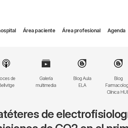
vegación
hospital
Área paciente
Área profesional
Agenda
incipal
Image
Image
Image
Image
oces de
Galería
Blog Aula
Blog
ellvitge
multimedia
ELA
Farmacolog
Clínica HU
téteres de electrofisiolo