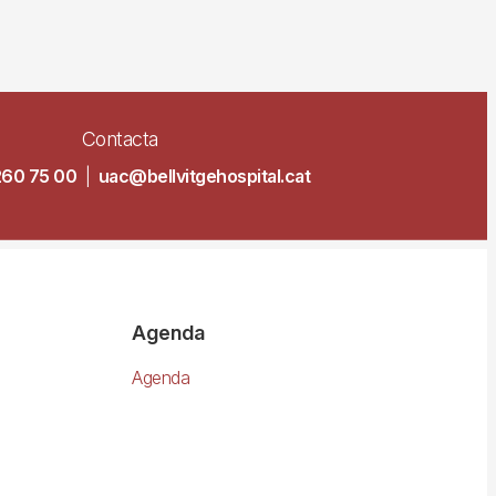
Contacta
260 75 00
|
uac@bellvitgehospital.cat
Agenda
Agenda