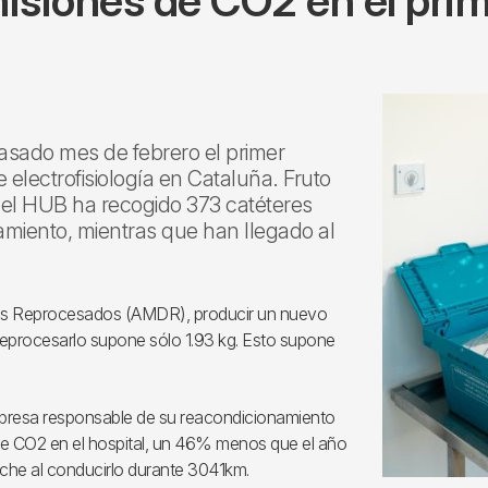
misiones de CO2 en el pri
pasado mes de febrero el primer
 electrofisiología en Cataluña. Fruto
5 el HUB ha recogido 373 catéteres
miento, mientras que han llegado al
cos Reprocesados (AMDR), producir un nuevo
eprocesarlo supone sólo 1.93 kg. Esto supone
empresa responsable de su reacondicionamiento
de CO2 en el hospital, un 46% menos que el año
oche al conducirlo durante 3041km.