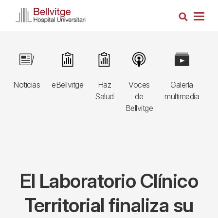
Pasar
Busca
al
Togg
contenido
navig
principal
Navegació
Image
Image
Image
Image
Image
I
principal
Noticias
eBellvitge
Haz
Voces
Galería
B
3r
Salud
de
multimedia
A
nivell
Bellvitge
E
El Laboratorio Clínico
Territorial finaliza su