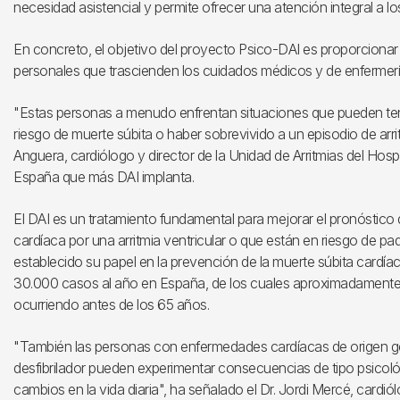
necesidad asistencial y permite ofrecer una atención integral a lo
En concreto, el objetivo del proyecto Psico-DAI es proporcio
personales que trascienden los cuidados médicos y de enfermería,
"Estas personas a menudo enfrentan situaciones que pueden ten
riesgo de muerte súbita o haber sobrevivido a un episodio de arrit
Anguera, cardiólogo y director de la Unidad de Arritmias del Hospit
España que más DAI implanta.
El DAI es un tratamiento fundamental para mejorar el pronóstic
cardíaca por una arritmia ventricular o que están en riesgo de 
establecido su papel en la prevención de la muerte súbita cardí
30.000 casos al año en España, de los cuales aproximadamente
ocurriendo antes de los 65 años.
"También las personas con enfermedades cardíacas de origen ge
desfibrilador pueden experimentar consecuencias de tipo psicológ
cambios en la vida diaria", ha señalado el Dr. Jordi Mercé, cardió