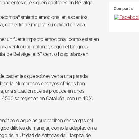
s pacientes que siguen controles en Bellvitge.
Compartir:
nar acompañamiento emocional en aspectos
 con el fin de mejorar su calidad de vida.
er un fuerte impacto emocional, como estar en
mia ventricular maligna", según el Dr. Ignasi
al de Bellvitge, el 5º centro hospitalario en
o de pacientes que sobreviven a una parada
padecerla. Numerosos ensayos clínicos han
aca, una situación que se produce en unos
 4.500 se registran en Cataluña, con un 40%
nético o aquellas que reciben descargas del
ico difíciles de manejar, como la adaptación a
logo de la Unidad de Arritmias del Hospital de