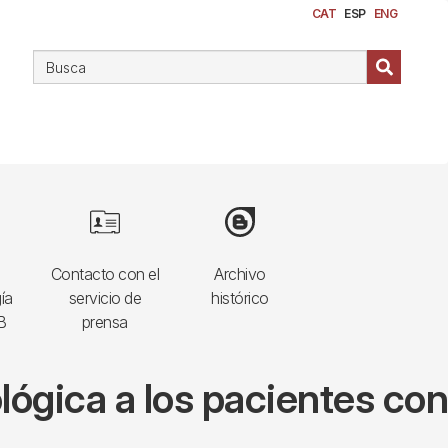
CAT
ESP
ENG
Image
Image
Contacto con el
Archivo
ía
servicio de
histórico
B
prensa
ológica a los pacientes con