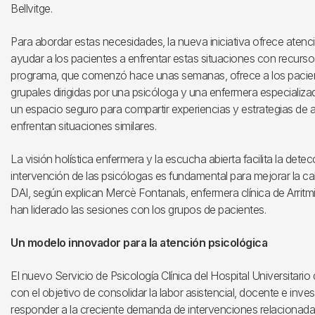
Bellvitge.
Para abordar estas necesidades, la nueva iniciativa ofrece atenc
ayudar a los pacientes a enfrentar estas situaciones con recurso
programa, que comenzó hace unas semanas, ofrece a los pacient
grupales dirigidas por una psicóloga y una enfermera especializa
un espacio seguro para compartir experiencias y estrategias de 
enfrentan situaciones similares.
La visión holística enfermera y la escucha abierta facilita la de
intervención de las psicólogas es fundamental para mejorar la ca
DAI, según explican Mercè Fontanals, enfermera clínica de Arritmi
han liderado las sesiones con los grupos de pacientes.
Un modelo innovador para la atención psicológica
El nuevo Servicio de Psicología Clínica del Hospital Universitario
con el objetivo de consolidar la labor asistencial, docente e inves
responder a la creciente demanda de intervenciones relacionadas