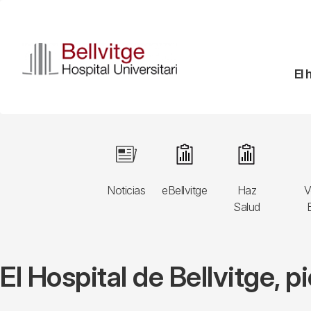
Pasar
al
contenido
principal
Na
El 
pr
Navegació
Image
Image
Image
principal
Noticias
eBellvitge
Haz
V
3r
Salud
B
nivell
El Hospital de Bellvitge, 