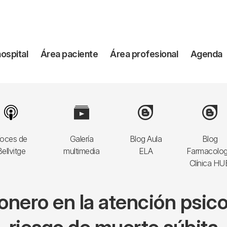
vegación
hospital
Área paciente
Área profesional
Agenda
incipal
Image
Image
Image
Image
oces de
Galería
Blog Aula
Blog
ellvitge
multimedia
ELA
Farmacolog
Clínica HU
pionero en la atención psic