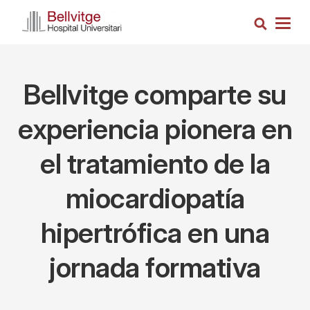
Pasar
Busca
al
Togg
contenido
navig
principal
Bellvitge comparte su
experiencia pionera en
el tratamiento de la
miocardiopatía
hipertrófica en una
jornada formativa