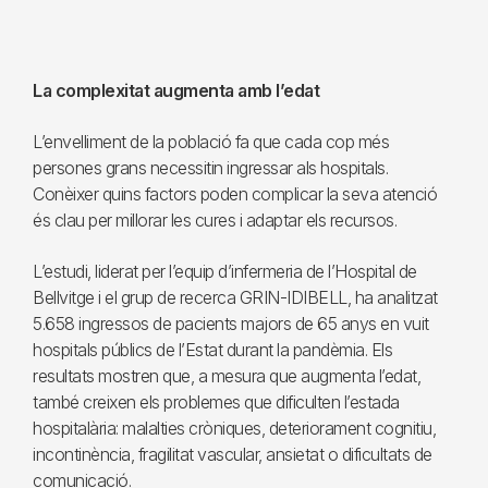
La complexitat augmenta amb l’edat
L’envelliment de la població fa que cada cop més
persones grans necessitin ingressar als hospitals.
Conèixer quins factors poden complicar la seva atenció
és clau per millorar les cures i adaptar els recursos.
L’estudi, liderat per l’equip d’infermeria de l’Hospital de
Bellvitge i el grup de recerca GRIN-IDIBELL, ha analitzat
5.658 ingressos de pacients majors de 65 anys en vuit
hospitals públics de l’Estat durant la pandèmia. Els
resultats mostren que, a mesura que augmenta l’edat,
també creixen els problemes que dificulten l’estada
hospitalària: malalties cròniques, deteriorament cognitiu,
incontinència, fragilitat vascular, ansietat o dificultats de
comunicació.