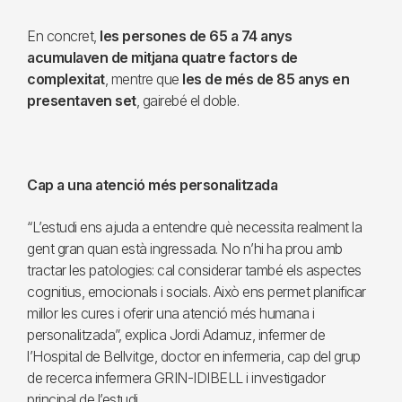
En concret,
les persones de 65 a 74 anys
acumulaven de mitjana quatre factors de
complexitat
, mentre que
les de més de 85 anys en
presentaven set
, gairebé el doble.
Cap a una atenció més personalitzada
“L’estudi ens ajuda a entendre què necessita realment la
gent gran quan està ingressada. No n’hi ha prou amb
tractar les patologies: cal considerar també els aspectes
cognitius, emocionals i socials. Això ens permet planificar
millor les cures i oferir una atenció més humana i
personalitzada”, explica Jordi Adamuz, infermer de
l’Hospital de Bellvitge, doctor en infermeria, cap del grup
de recerca infermera GRIN-IDIBELL i investigador
principal de l’estudi.