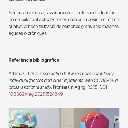
Segons la recerca, l’avaluació dels factors individuals de
complexitat pot aplicar-se més enllà de la covid i ser útil en
qualsevol hospitalització de persones grans amb malalties
agudes o cròniques.
Referència bibliogràfica
Adamuz, J. et al.
Association between care complexity
individual factors and older inpatients with COVID-19: a
cross-sectional study
. Frontiers in Aging, 2025. DOI:
10.3389/fragi.2025.1524849