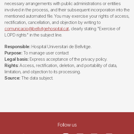
necessary arrangements with public administrations or entities
involved in the process, and their subsequent incorporation into the
mentioned automated file. You may exercise your rights of access,
rectification, cancellation, and objection by writing to
comunicacio@bellvitgehospital.cat
, clearly stating "Exercise of
LOPD rights" in the subject line.
Responsible:
Hospital Universitari de Bellvitge.
Purpose:
To manage user contact
Legal basis:
Express acceptance of the privacy policy.
Rights:
Access, rectification, deletion, and portability of data,
limitation, and objection to its processing.
Source:
The data subject.
Follow us