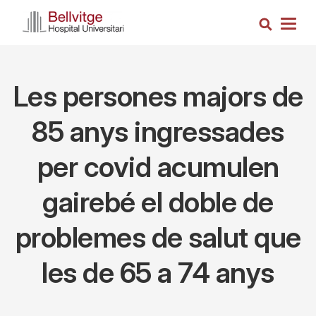
Skip
Search
to
Togg
main
navig
content
Les persones majors de
85 anys ingressades
per covid acumulen
gairebé el doble de
problemes de salut que
les de 65 a 74 anys