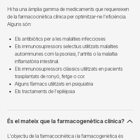
Hi ha una àmplia gamma de medicaments que requereixen
de la farmacocinètica clínica per optimitzar-ne l'eficiència.
Alguns són:
Els antibiòtics per a les malalties infeccioses
Els immunosupressors selectius utilitzats malalties
autoimmunes com la psoriasi, l'artritis o la malaltia
inflamatòria intestinal.
Els immunosupressors clàssics utilitzats en pacients
trasplantats de ronyó, fetge o cor.
Alguns fàrmacs utilitzats en psiquiatria
Els tractaments de l'epilèpsia
És el mateix que la farmacogenètica clínica?
L'objectiu de la farmacocinètica i la farmacogenètica és