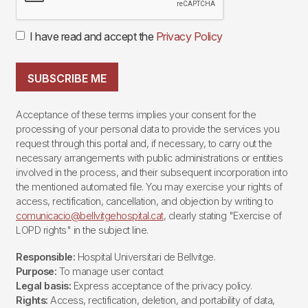
I have read and accept the
Privacy Policy
SUBSCRIBE ME
Acceptance of these terms implies your consent for the
processing of your personal data to provide the services you
request through this portal and, if necessary, to carry out the
necessary arrangements with public administrations or entities
involved in the process, and their subsequent incorporation into
the mentioned automated file. You may exercise your rights of
access, rectification, cancellation, and objection by writing to
comunicacio@bellvitgehospital.cat
, clearly stating "Exercise of
LOPD rights" in the subject line.
Responsible:
Hospital Universitari de Bellvitge.
Purpose:
To manage user contact
Legal basis:
Express acceptance of the privacy policy.
Rights:
Access, rectification, deletion, and portability of data,