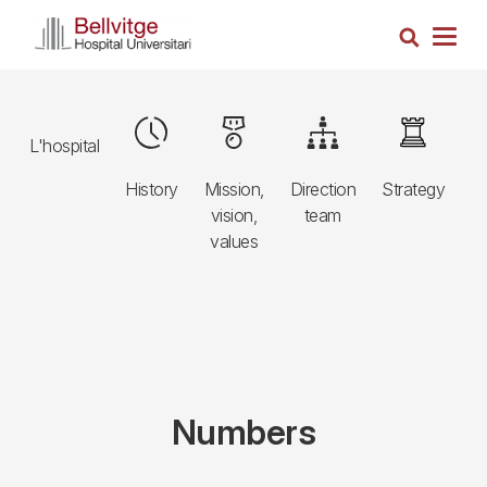
Skip
Search
to
Togg
main
navig
content
Navegació
Image
Image
Image
Image
L'hospital
principal
History
Mission,
Direction
Strategy
3r
vision,
team
d
nivell
values
Numbers