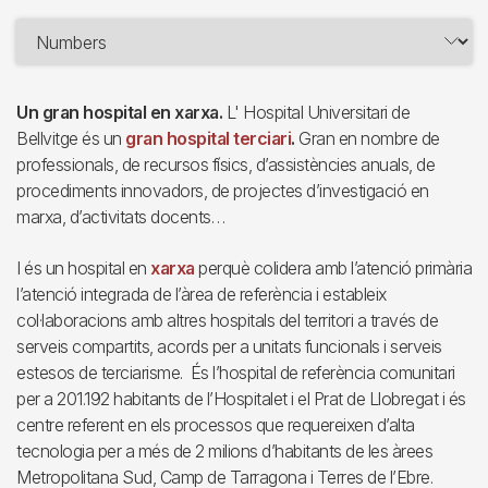
Un gran hospital en xarxa.
L' Hospital Universitari de
Bellvitge és un
gran hospital terciari
.
Gran en nombre de
professionals, de recursos físics, d’assistències anuals, de
procediments innovadors, de projectes d’investigació en
marxa, d’activitats docents…
I és un hospital en
xarxa
perquè colidera amb l’atenció primària
l’atenció integrada de l’àrea de referència i estableix
col·laboracions amb altres hospitals del territori a través de
serveis compartits, acords per a unitats funcionals i serveis
estesos de terciarisme. És l’hospital de referència comunitari
per a 201.192 habitants de l’Hospitalet i el Prat de Llobregat i és
centre referent en els processos que requereixen d’alta
tecnologia per a més de 2 milions d’habitants de les àrees
Metropolitana Sud, Camp de Tarragona i Terres de l’Ebre.