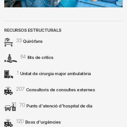
RECURSOS ESTRUCTURALS
33
Image
Quiròfans
64
Image
llits de crítics
1
Image
Unitat de cirurgia major ambulatòria
207
Image
Consultoris de consultes externes
70
Image
Punts d'atenció d'hospital de dia
120
Image
Boxs d'urgències