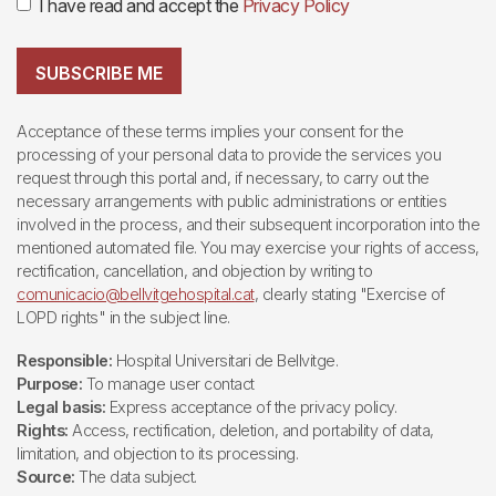
I have read and accept the
Privacy Policy
SUBSCRIBE ME
Acceptance of these terms implies your consent for the
processing of your personal data to provide the services you
request through this portal and, if necessary, to carry out the
necessary arrangements with public administrations or entities
involved in the process, and their subsequent incorporation into the
mentioned automated file. You may exercise your rights of access,
rectification, cancellation, and objection by writing to
comunicacio@bellvitgehospital.cat
, clearly stating "Exercise of
LOPD rights" in the subject line.
Responsible:
Hospital Universitari de Bellvitge.
Purpose:
To manage user contact
Legal basis:
Express acceptance of the privacy policy.
Rights:
Access, rectification, deletion, and portability of data,
limitation, and objection to its processing.
Source:
The data subject.