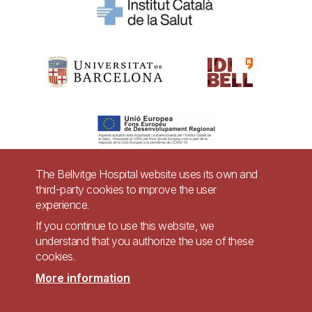
The Bellvitge Hospital website uses its own and
third-party cookies to improve the user
Pie
experience.
Contact
de
If you continue to use this website, we
Accessibility
Legal warning
understand that you authorize the use of these
página
cookies.
Privacy policy for video surveillance systems
Site map
More information
Imagen