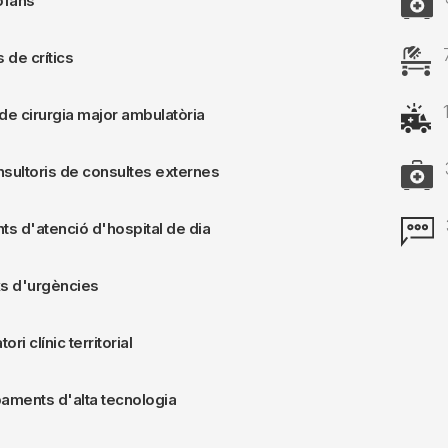
òfans
Image
ts de crítics
Image
 de cirurgia major ambulatòria
Image
sultoris de consultes externes
Image
ts d'atenció d'hospital de dia
s d'urgències
ori clínic territorial
aments d'alta tecnologia