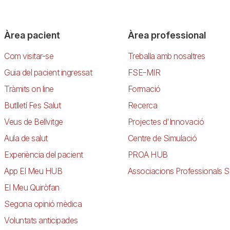
Àrea pacient
Àrea professional
Com visitar-se
Treballa amb nosaltres
Guia del pacient ingressat
FSE-MIR
Tràmits on line
Formació
Butlletí Fes Salut
Recerca
Veus de Bellvitge
Projectes d'Innovació
Aula de salut
Centre de Simulació
Experiència del pacient
PROA HUB
App El Meu HUB
Associacions Professionals S
El Meu Quiròfan
Segona opinió mèdica
Voluntats anticipades