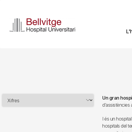
Vés
al
contingut
N
L'
pr
Un gran hospi
d’assistències
I és un hospita
hospitals del te