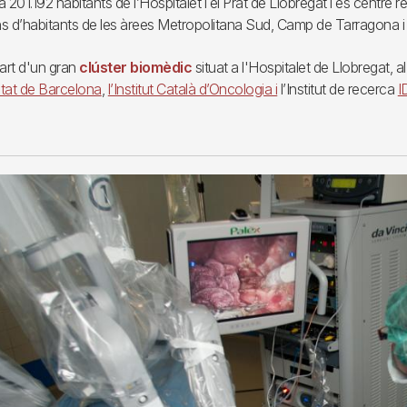
a 201.192 habitants de l’Hospitalet i el Prat de Llobregat i és centre
s d’habitants de les àrees Metropolitana Sud, Camp de Tarragona i 
art d'un gran
clúster biomèdic
situat a l'Hospitalet de Llobregat, a
itat de Barcelona
,
l’Institut Català d’Oncologia i
l’Institut de recerca
I