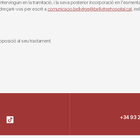
rvinguin en la tramitació, i la seva posterior incorporació en l'esmentat 
reçant-vos per escrit a
comunicacio.bellvitge@bellvitgehospital.cat
, in
i oposició al seu tractament.
+34 93 