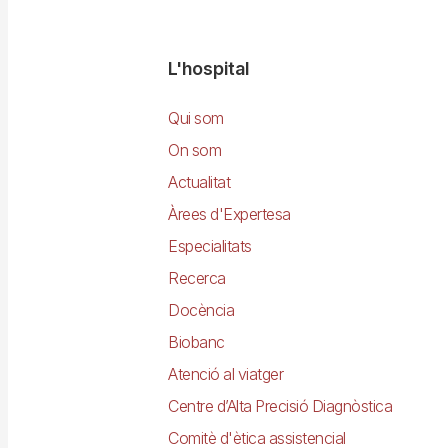
Navegació
L'hospital
principal
Qui som
On som
Actualitat
Àrees d'Expertesa
Especialitats
Recerca
Docència
Biobanc
Atenció al viatger
Centre d’Alta Precisió Diagnòstica
Comitè d'ètica assistencial