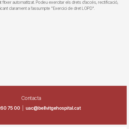
fitxer automatitzat. Podeu exercitar els drets d’accés, rectificació,
dicant clarament a l’assumpte "Exercici de dret LOPD".
Contacta
260 75 00
|
uac@bellvitgehospital.cat