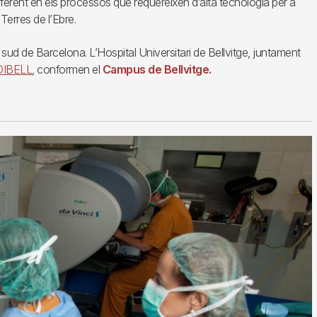
 referent en els processos que requereixen d’alta tecnologia per a
Terres de l’Ebre.
l sud de Barcelona. L’Hospital Universitari de Bellvitge, juntament
DIBELL
, conformen el
Campus de Bellvitge.