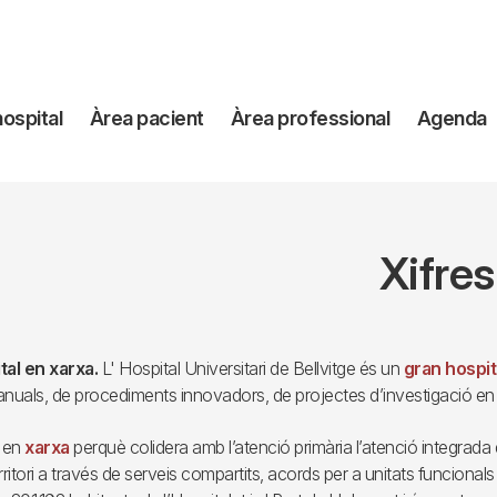
avegación
hospital
Àrea pacient
Àrea professional
Agenda
incipal
Xifres
tal en xarxa.
L' Hospital Universitari de Bellvitge és un
gran hospita
 anuals, de procediments innovadors, de projectes d’investigació en
l en
xarxa
perquè colidera amb l’atenció primària l’atenció integrada 
rritori a través de serveis compartits, acords per a unitats funcionals