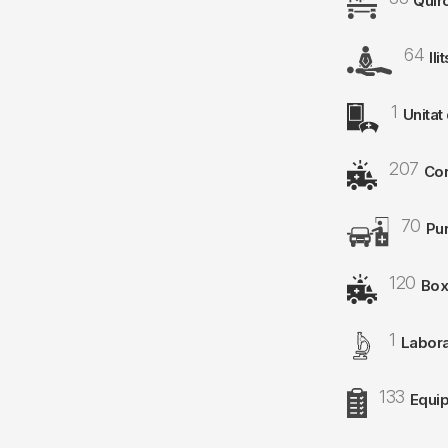
Quir
64
Image
lli
1
Image
Unitat
207
Image
Con
70
Image
Pun
120
Image
Box
1
Image
Laborat
133
Image
Equip