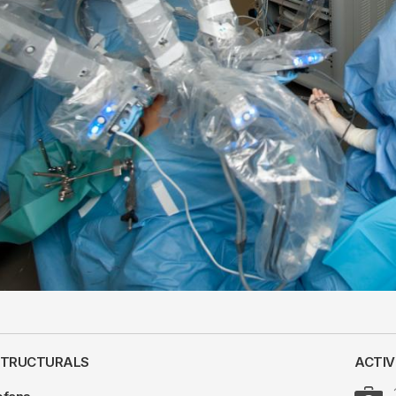
STRUCTURALS
ACTIV
Image