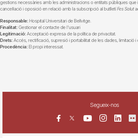
gestions necessàries amb les administracions o entitats públiques que inte
cancel·lació i oposició en relació amb la subscripció al butlletí
Fes Salut
ad
Responsable:
Hospital Universitari de Bellvitge.
Finalitat:
Gestionar el contacte de l'usuari
Legitimació:
Acceptació expresa de la política de privacitat.
Drets:
Accés, rectificació, supresió i portabilitat de les dades, limitació 
Procedència:
El propi interessat.
Segueix-nos