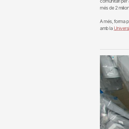
comunitari per 
més de 2 milion
A més, forma p
amb la
Univers