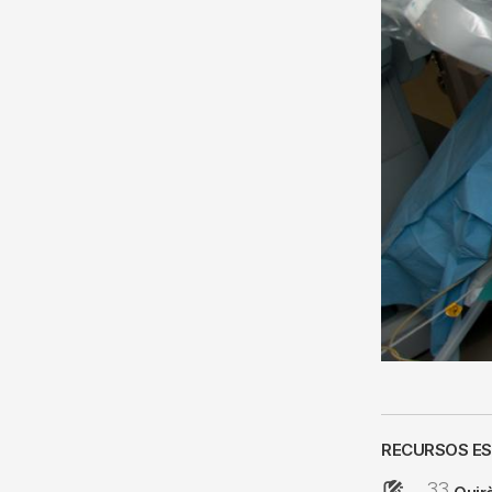
RECURSOS E
33
Image