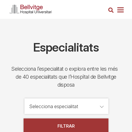
Vés
Cerca
al
Togg
contingut
navig
Especialitats
Selecciona l’especialitat o explora entre les més
de 40 especialitats que l’Hospìtal de Bellvitge
disposa
FILTRAR