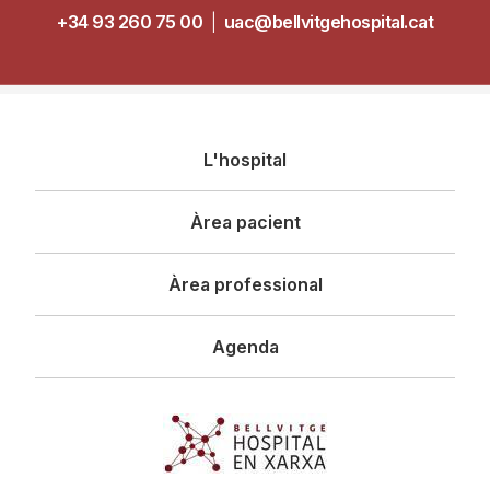
+34 93 260 75 00
|
uac@bellvitgehospital.cat
Navegació
L'hospital
principal
Àrea pacient
Àrea professional
Agenda
Imagen