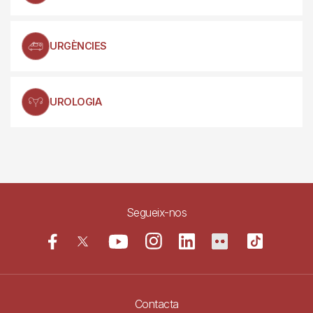
URGÈNCIES
UROLOGIA
Segueix-nos
Contacta