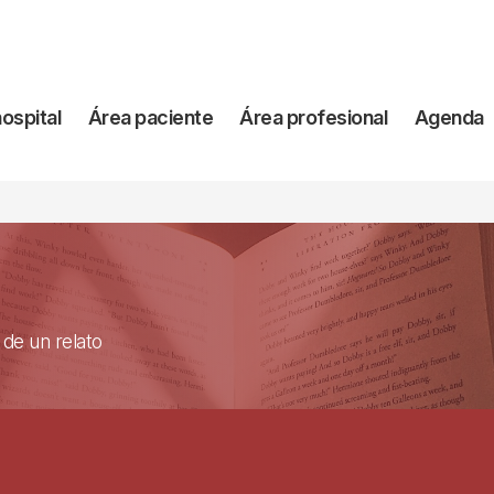
vegación
hospital
Área paciente
Área profesional
Agenda
incipal
 de un relato