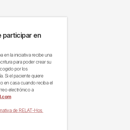
participar en
 en la iniciativa recibe una
critura para poder crear su
ecogido por los
. Si el paciente quiere
ato en casa cuando reciba el
rreo electrónico a
l.com
ormativa de RELAT-Hos