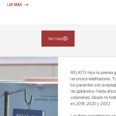
LEE MÁS
Ver más
RELATO-Hos no premia ga
reconoce relathadores. Tod
los pacientes son aceptado
recopilatorios. Hasta ahor
volúmenes:
Desde mi habit
en 2019, 2020 y 2022.
Los libros son bilingües c