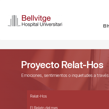
Pasar
al
contenido
principal
Na
El 
pr
Proyecto Relat-Hos
Emociones, sentimientos o inquietudes a través
Relat-Hos
El Relato del mes