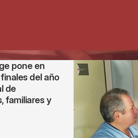
itge pone en
inales del año
l de
 familiares y