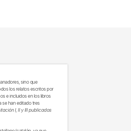
nadores, sino que
os los relatos escritos por
s e incluidos en los libros
a se han editado tres
ación I, II y III publicados
astellano/catalán, ya que