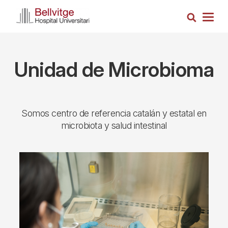
Pasar
Busca
al
Togg
contenido
navig
principal
Unidad de Microbioma
Somos centro de referencia catalán y estatal en
microbiota y salud intestinal
Imagen