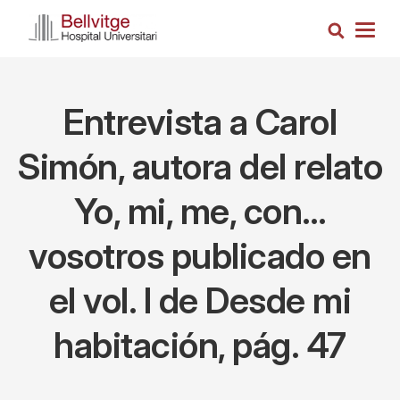
Pasar
Busca
al
Togg
contenido
navig
principal
Entrevista a Carol
Simón, autora del relato
Yo, mi, me, con…
vosotros publicado en
el vol. I de Desde mi
habitación, pág. 47