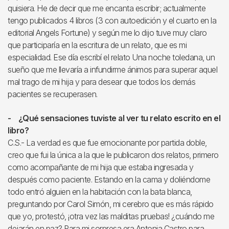
quisiera. He de decir que me encanta escribir; actualmente
tengo publicados 4 libros (3 con autoedición y el cuarto en la
editorial Angels Fortune) y según me lo dijo tuve muy claro
que participaría en la escritura de un relato, que es mi
especialidad. Ese día escribí el relato Una noche toledana, un
sueño que me llevaría a infundirme ánimos para superar aquel
mal trago de mi hija y para desear que todos los demás
pacientes se recuperasen.
- ¿Qué sensaciones tuviste al ver tu relato escrito en el
libro?
C.S.- La verdad es que fue emocionante por partida doble,
creo que fui la única a la que le publicaron dos relatos, primero
como acompañante de mi hija que estaba ingresada y
después como paciente. Estando en la cama y doliéndome
todo entró alguien en la habitación con la bata blanca,
preguntando por Carol Simón, mi cerebro que es más rápido
que yo, protestó, ¡otra vez las malditas pruebas! ¿cuándo me
dejarán en paz? Para mi sorpresa era Antonia Castro para