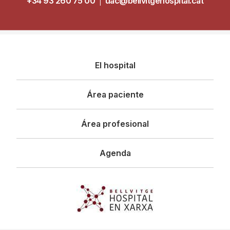
+34 93 260 75 00
|
uac@bellvitgehospital.cat
Navegació
El hospital
principal
Área paciente
Área profesional
Agenda
Imagen