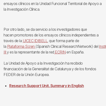
ensayos clínicos en la Unidad Funcional Territorial de Apoyo a
la Investigación Clínica.
Por otro lado, se da servicio a los investigadores que
hacen promotores de los ensayos clínicos independientes a
través de la
UICEC IDIBELL
, que forma parte de
la
Plataforma Scren
(Spanish Clinical ResearchNetwork) del
Inst
III
y es la representante de la red
ECRIN
en España.
La Unidad de Apoyo a la Investigación ha recibido
financiación de la Generalitat de Catalunya y de los fondos
FEDER de la Unión Europea.
Research Support Unit. Summary in English