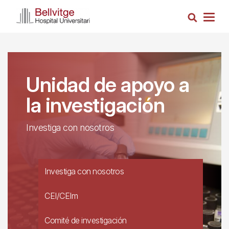
Pasar
Busca
al
Togg
contenido
navig
principal
Unidad de apoyo a
la investigación
Investiga con nosotros
Investiga con nosotros
CEI/CEIm
Comité de investigación