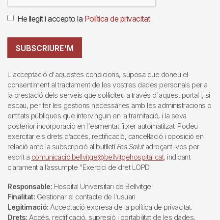
He llegit i accepto la
Política de privacitat
SUBSCRIURE'M
L'acceptació d'aquestes condicions, suposa que doneu el
consentiment al tractament de les vostres dades personals per a
la prestació dels serveis que sol·liciteu a través d'aquest portal i, si
escau, per fer les gestions necessàries amb les administracions o
entitats públiques que intervinguin en la tramitació, i la seva
posterior incorporació en l'esmentat fitxer automatitzat. Podeu
exercitar els drets d’accés, rectificació, cancel·lació i oposició en
relació amb la subscripció al butlletí
Fes Salut
adreçant-vos per
escrit a
comunicacio.bellvitge@bellvitgehospital.cat
, indicant
clarament a l’assumpte "Exercici de dret LOPD".
Responsable:
Hospital Universitari de Bellvitge.
Finalitat:
Gestionar el contacte de l'usuari
Legitimació:
Acceptació expresa de la política de privacitat.
Drets:
Accés, rectificació, supresió i portabilitat de les dades,