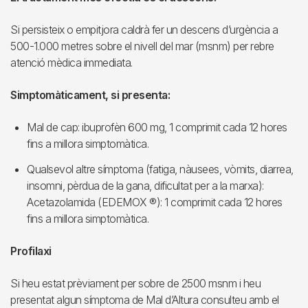
Si persisteix o empitjora caldrà fer un descens d’urgència a
500-1.000 metres sobre el nivell del mar (msnm) per rebre
atenció mèdica immediata.
Simptomàticament, si presenta:
Mal de cap: ibuprofèn 600 mg, 1 comprimit cada 12 hores
fins a millora simptomàtica.
Qualsevol altre símptoma (fatiga, nàusees, vòmits, diarrea,
insomni, pèrdua de la gana, dificultat per a la marxa):
Acetazolamida (EDEMOX ®): 1 comprimit cada 12 hores
fins a millora simptomàtica.
Profilaxi
Si heu estat prèviament per sobre de 2500 msnm i heu
presentat algun símptoma de Mal d’Altura consulteu amb el