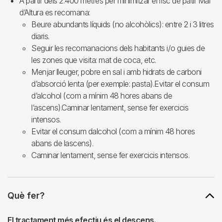
A partir dels 2.400 metres per minimitzar el risc de patir Mal
d’Altura es recomana:
Beure abundants líquids (no alcohòlics): entre 2 i 3 litres
diaris.
Seguir les recomanacions dels habitants i/o guies de
les zones que visita: mat de coca, etc.
Menjar lleuger, pobre en sal i amb hidrats de carboni
d’absorció lenta (per exemple: pasta).Evitar el consum
d’alcohol (com a mínim 48 hores abans de
l’ascens).Caminar lentament, sense fer exercicis
intensos.
Evitar el consum dalcohol (com a mínim 48 hores
abans de lascens).
Caminar lentament, sense fer exercicis intensos.
Què fer?
El tractament més efectiu és el descens.