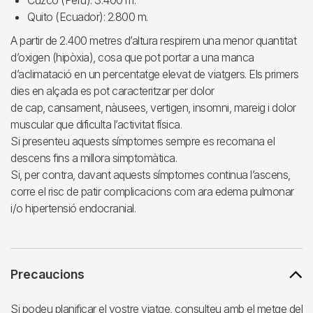
Cuzco (Perú): 3.400 m.
Quito (Ecuador): 2.800 m.
A partir de 2.400 metres d’altura respirem una menor quantitat
d’oxigen (hipòxia), cosa que pot portar a una manca
d’aclimatació en un percentatge elevat de viatgers. Els primers
dies en alçada es pot caracteritzar per dolor
de cap, cansament, nàusees, vertigen, insomni, mareig i dolor
muscular que dificulta l’activitat física.
Si presenteu aquests símptomes sempre es recomana el
descens fins a millora simptomàtica.
Si, per contra, davant aquests símptomes continua l’ascens,
corre el risc de patir complicacions com ara edema pulmonar
i/o hipertensió endocranial.
Precaucions
Si podeu planificar el vostre viatge, consulteu amb el metge del