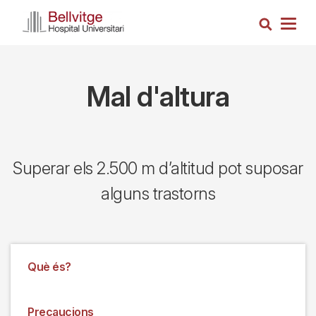
Vés
Cerca
al
Togg
contingut
navig
Mal d'altura
Superar els 2.500 m d’altitud pot suposar
alguns trastorns
Què és?
Precaucions