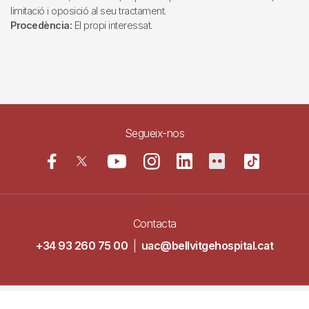
limitació i oposició al seu tractament.
Procedència:
El propi interessat.
Segueix-nos
Contacta
+34 93 260 75 00
|
uac@bellvitgehospital.cat