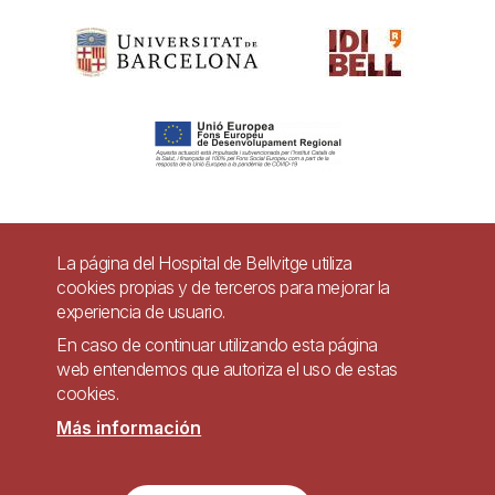
Pie
La página del Hospital de Bellvitge utiliza
Contacto
cookies propias y de terceros para mejorar la
de
experiencia de usuario.
Accesibilidad
Aviso legal
Ayuda
página
En caso de continuar utilizando esta página
Política de Privacidad de Sistemas de Videovigilancia
web entendemos que autoriza el uso de estas
cookies.
Mapa web
Más información
Imagen
Sitio web accesible de conformidad con el Real Decreto 1112/2018, de 7 de