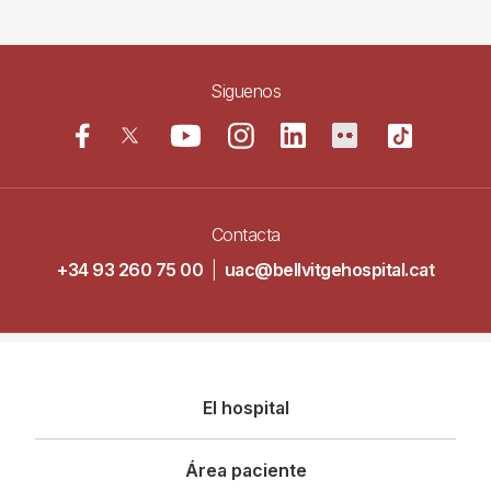
Siguenos
Contacta
+34 93 260 75 00
|
uac@bellvitgehospital.cat
Navegació
El hospital
principal
Área paciente