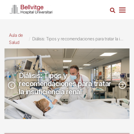
Pasar
Busca
al
Togg
contenido
navig
principal
Aula de
Diálisis: Tipos y recomendaciones para tratar la insuficiencia renal
Salud
Diálisis: Tipos y
recomendaciones para tratar
la insuficiencia renal