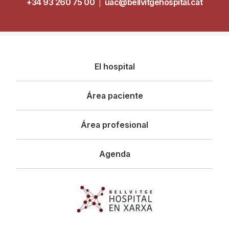
+34 93 260 75 00
|
uac@bellvitgehospital.cat
Navegació
El hospital
principal
Área paciente
Área profesional
Agenda
Imagen