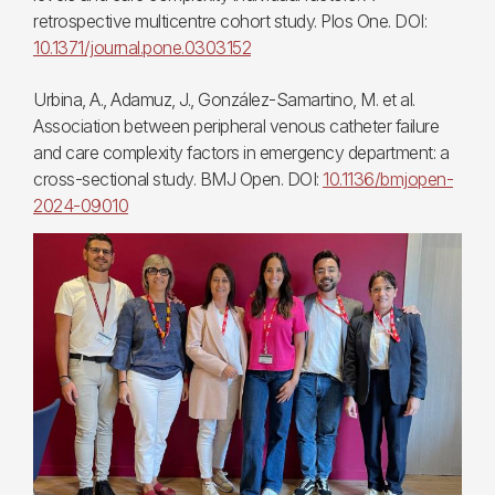
retrospective multicentre cohort study. Plos One. DOI:
10.1371/journal.pone.0303152
Urbina, A., Adamuz, J., González-Samartino, M. et al.
Association between peripheral venous catheter failure
and care complexity factors in emergency department: a
cross-sectional study. BMJ Open. DOI:
10.1136/bmjopen-
2024-09010