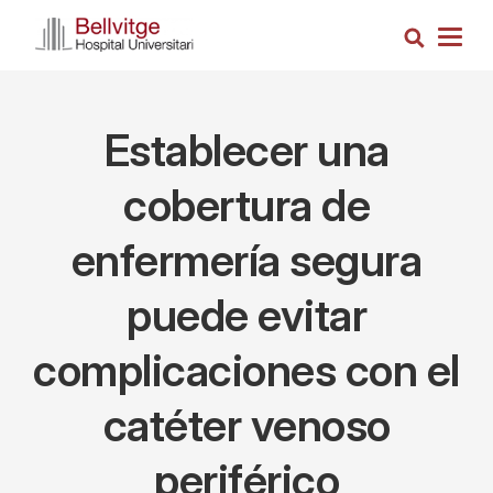
Pasar
Busca
al
Togg
contenido
navig
principal
Establecer una
cobertura de
enfermería segura
puede evitar
complicaciones con el
catéter venoso
periférico