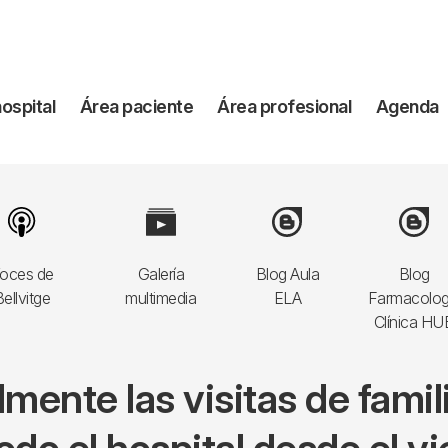
vegación
hospital
Área paciente
Área profesional
Agenda
incipal
Image
Image
Image
Image
oces de
Galería
Blog Aula
Blog
ellvitge
multimedia
ELA
Farmacolog
Clínica HU
talmente las visitas de fam