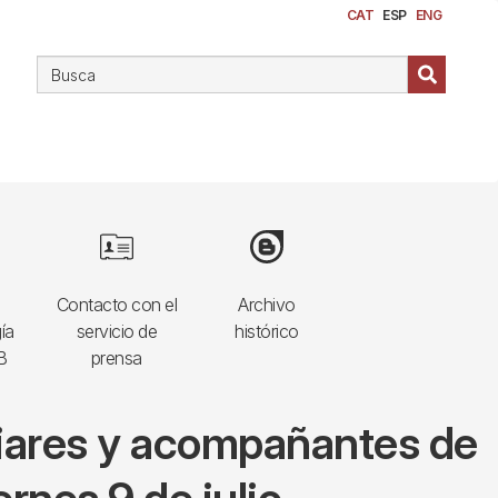
CAT
ESP
ENG
Image
Image
Contacto con el
Archivo
ía
servicio de
histórico
B
prensa
iliares y acompañantes de