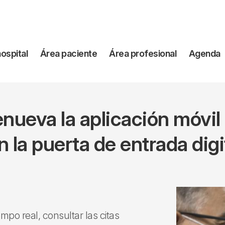
vegación
hospital
Área paciente
Área profesional
Agenda
incipal
renueva la aplicación móvi
 la puerta de entrada digi
mpo real, consultar las citas