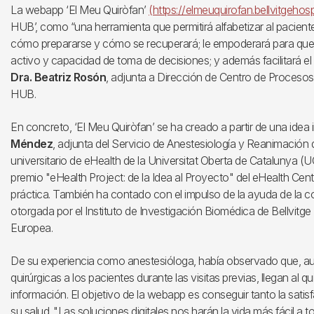
La webapp ‘El Meu Quiròfan’
(https://elmeuquirofan.bellvitgehospi
HUB’, como “una herramienta que permitirá alfabetizar al pacient
cómo prepararse y cómo se recuperará; le empoderará para que s
activo y capacidad de toma de decisiones; y además facilitará el t
Dra. Beatriz Rosón
, adjunta a Dirección de Centro de Procesos 
HUB.
En concreto, ‘El Meu Quiròfan’ se ha creado a partir de una idea
Méndez
, adjunta del Servicio de Anestesiología y Reanimación
universitario de eHealth de la Universitat Oberta de Catalunya 
premio "eHealth Project: de la Idea al Proyecto" del eHealth Cente
práctica. También ha contado con el impulso de la ayuda de la c
otorgada por el Instituto de Investigación Biomédica de Bellvitge 
Europea.
De su experiencia como anestesióloga, había observado que, aun
quirúrgicas a los pacientes durante las visitas previas, llegan al
información. El objetivo de la webapp es conseguir tanto la sati
su salud. "Las soluciones digitales nos harán la vida más fácil a