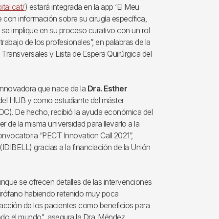
tal.cat/
) estará integrada en la app ‘El Meu
e con información sobre su cirugía específica,
e implique en su proceso curativo con un rol
rabajo de los profesionales”, en palabras de la
Transversales y Lista de Espera Quirúrgica del
 innovadora que nace de la
Dra. Esther
 del HUB y como estudiante del máster
(UOC). De hecho, recibió la ayuda económica del
r de la misma universidad para llevarlo a la
onvocatoria “PECT Innovation Call 2021”,
(IDIBELL) gracias a la financiación de la Unión
que se ofrecen detalles de las intervenciones
 quirófano habiendo retenido muy poca
sfacción de los pacientes como beneficios para
 todo el mundo", asegura la Dra. Méndez.