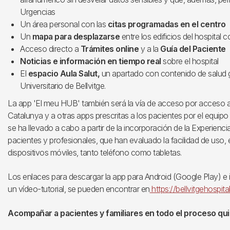
Urgencias
Un área personal con las
citas programadas en el centro
Un
mapa para desplazarse
entre los edificios del hospita
Acceso directo a
Trámites online
y a la
Guía del Paciente
Noticias e información en tiempo real
sobre el hospital
El
espacio Aula Salut,
un apartado con contenido de salud g
Universitario de Bellvitge.
La app 'El meu HUB' también será la vía de acceso por acceso a
Catalunya y a otras apps prescritas a los pacientes por el equipo 
se ha llevado a cabo a partir de la incorporación de la Experien
pacientes y profesionales, que han evaluado la facilidad de uso, e
dispositivos móviles, tanto teléfono como tabletas.
Los enlaces para descargar la app para Android (Google Play) e
un vídeo-tutorial, se pueden encontrar en
https://bellvitgehospit
Acompañar a pacientes y familiares en todo el proceso qui