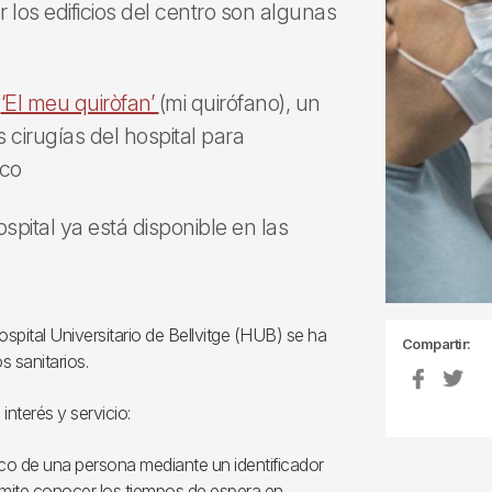
 los edificios del centro son algunas
a
‘El meu quiròfan’
(mi quirófano), un
 cirugías del hospital para
ico
ospital ya está disponible en las
ospital Universitario de Bellvitge (HUB) se ha
Compartir:
s sanitarios.
interés y servicio:
ico de una persona mediante un identificador
rmite conocer los tiempos de espera en