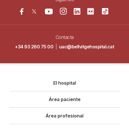
Contacta
+34 93 260 75 00
|
uac@bellvitgehospital.cat
Navegació
El hospital
principal
Área paciente
Área profesional