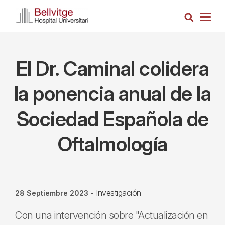
Pasar
Busca
al
Togg
contenido
navig
principal
El Dr. Caminal colidera
la ponencia anual de la
Sociedad Española de
Oftalmología
Investigación
28 Septiembre 2023
-
Con una intervención sobre "Actualización en