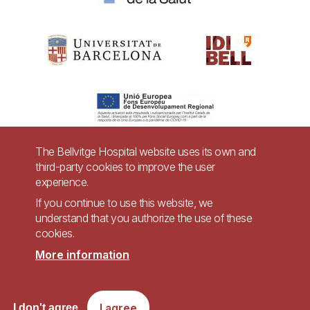
The Bellvitge Hospital website uses its own and
third-party cookies to improve the user
Pie
experience.
Contact
de
If you continue to use this website, we
Accessibility
Legal warning
understand that you authorize the use of these
página
cookies.
Privacy policy for video surveillance systems
Site map
More information
Imagen
Accessible website in accordance with Royal Decree 1112/2018, of September
I agree
I don't agree
7, on accessibility of websites and applications for mobile devices in the