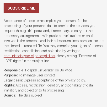
SUBSCRIBE ME
Acceptance of these terms implies your consent for the
processing of your personal data to provide the services you
request through this portal and, if necessary, to carry out the
necessary arrangements with public administrations or entities
involved in the process, and their subsequent incorporation into the
mentioned automated file. You may exercise your rights of access,
rectification, cancellation, and objection by writing to
comunicacio@bellvitgehospital.cat
, clearly stating "Exercise of
LOPD rights" in the subject line.
Responsible:
Hospital Universitari de Bellvitge.
Purpose:
To manage user contact
Legal basis:
Express acceptance of the privacy policy.
Rights:
Access, rectification, deletion, and portability of data,
limitation, and objection to its processing.
Source:
The data subject.