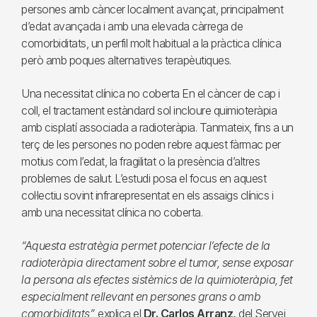
persones amb càncer localment avançat, principalment
d’edat avançada i amb una elevada càrrega de
comorbiditats, un perfil molt habitual a la pràctica clínica
però amb poques alternatives terapèutiques.
Una necessitat clínica no coberta En el càncer de cap i
coll, el tractament estàndard sol incloure quimioteràpia
amb cisplatí associada a radioteràpia. Tanmateix, fins a un
terç de les persones no poden rebre aquest fàrmac per
motius com l’edat, la fragilitat o la presència d’altres
problemes de salut. L’estudi posa el focus en aquest
col·lectiu sovint infrarepresentat en els assaigs clínics i
amb una necessitat clínica no coberta.
“Aquesta estratègia permet potenciar l’efecte de la
radioteràpia directament sobre el tumor, sense exposar
la persona als efectes sistèmics de la quimioteràpia, fet
especialment rellevant en persones grans o amb
comorbiditats”,
explica el
Dr. Carlos Arranz,
del Servei