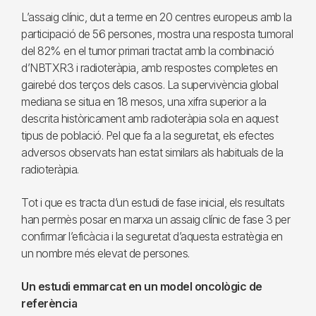
L’assaig clínic, dut a terme en 20 centres europeus amb la
participació de 56 persones, mostra una resposta tumoral
del 82% en el tumor primari tractat amb la combinació
d’NBTXR3 i radioteràpia, amb respostes completes en
gairebé dos terços dels casos. La supervivència global
mediana se situa en 18 mesos, una xifra superior a la
descrita històricament amb radioteràpia sola en aquest
tipus de població. Pel que fa a la seguretat, els efectes
adversos observats han estat similars als habituals de la
radioteràpia.
Tot i que es tracta d’un estudi de fase inicial, els resultats
han permès posar en marxa un assaig clínic de fase 3 per
confirmar l’eficàcia i la seguretat d’aquesta estratègia en
un nombre més elevat de persones.
Un estudi emmarcat en un model oncològic de
referència