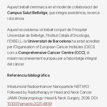
Aquest treball s’emmarca en el model de col·laboració del
Campus Salut Bellvitge
, que integra assistència, recerca
i docència.
Aquest ecosistema i el treball conjunt de l’Hospital
Universitari de Bellvitge, l’Institut Català d’Oncologia,
l’IDIBELL i la
Universitat de Barcelona
ha estat acreditat
per l’Organisation of European Cancer Institutes (OECI)
com a
Comprehensive Cancer Centre (CCC)
, el
màxim reconeixement europeu per a l’abordatge integral
del càncer.
Referència bibliogràfica
Intratumoral Radioenhancer Nanoparticle NBTXR3
Followed by Radiotherapy in Head and Neck Cancer.
JAMA Otolaryngology–Head & Neck Surgery, 2026. DOI:
10.1001/jamaoto.2025.4939