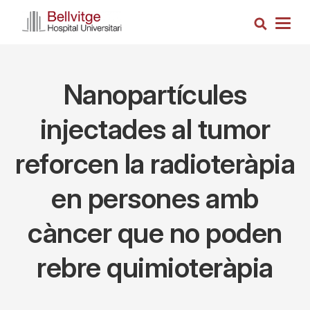
Skip
Search
to
Togg
main
navig
content
Nanopartícules
injectades al tumor
reforcen la radioteràpia
en persones amb
càncer que no poden
rebre quimioteràpia