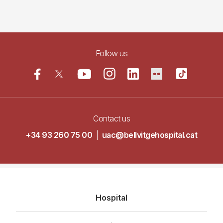
Follow us
Contact us
+34 93 260 75 00
|
uac@bellvitgehospital.cat
Navegació
Hospital
principal