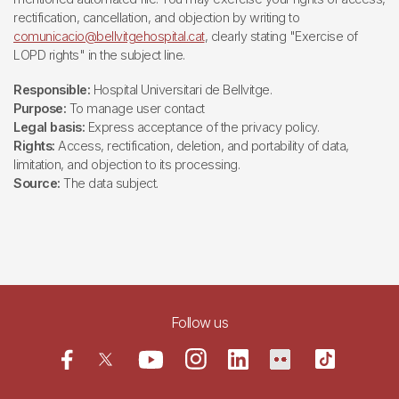
rectification, cancellation, and objection by writing to
comunicacio@bellvitgehospital.cat
, clearly stating "Exercise of
LOPD rights" in the subject line.
Responsible:
Hospital Universitari de Bellvitge.
Purpose:
To manage user contact
Legal basis:
Express acceptance of the privacy policy.
Rights:
Access, rectification, deletion, and portability of data,
limitation, and objection to its processing.
Source:
The data subject.
Follow us