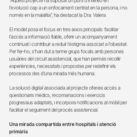
“Aquest projecte ha suposat un punt d’inflexió en
l’evolució cap a un enfocament centrat en la persona, i no
només en la malaltia”, ha destacat la Dra. Valera.
El model posa el focus en tres eixos principals: facilitar
l’accés a informació fiable, oferir un acompanyament
continuat i contribuir a reduir l’estigma associat a l’obesitat.
Per fer-ho, s’han dut a terme grups focals amb persones
usuàries del circuit assistencial, que han permès recollir
experiències, necessitats i propostes per redefinir els
processos des d’una mirada més humana.
La solució digital associada al projecte ofereix accés a
qüestionaris mèdics, recomanacions i exercicis
progressius adaptats, i incorpora notificacions al mòbil per
facilitar el seguiment del procés assistencial.
Una mirada compartida entre hospitals i atenció
primària