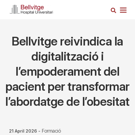
Skip
Search
to
Togg
main
navig
content
Bellvitge reivindica la
digitalització i
l’empoderament del
pacient per transformar
l’abordatge de l’obesitat
Formació
21 April 2026
-