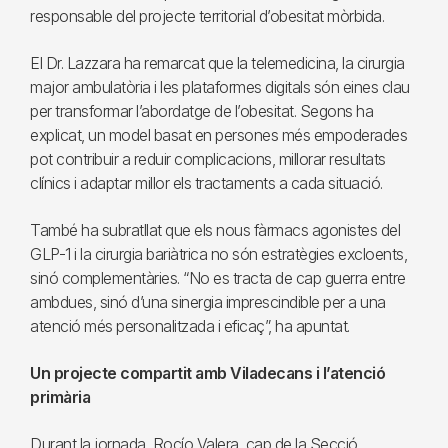
responsable del projecte territorial d’obesitat mòrbida.
El Dr. Lazzara ha remarcat que la telemedicina, la cirurgia
major ambulatòria i les plataformes digitals són eines clau
per transformar l’abordatge de l’obesitat. Segons ha
explicat, un model basat en persones més empoderades
pot contribuir a reduir complicacions, millorar resultats
clínics i adaptar millor els tractaments a cada situació.
També ha subratllat que els nous fàrmacs agonistes del
GLP-1 i la cirurgia bariàtrica no són estratègies excloents,
sinó complementàries. “No es tracta de cap guerra entre
ambdues, sinó d’una sinergia imprescindible per a una
atenció més personalitzada i eficaç”, ha apuntat.
Un projecte compartit amb Viladecans i l’atenció
primària
Durant la jornada, Rocío Valera, cap de la Secció