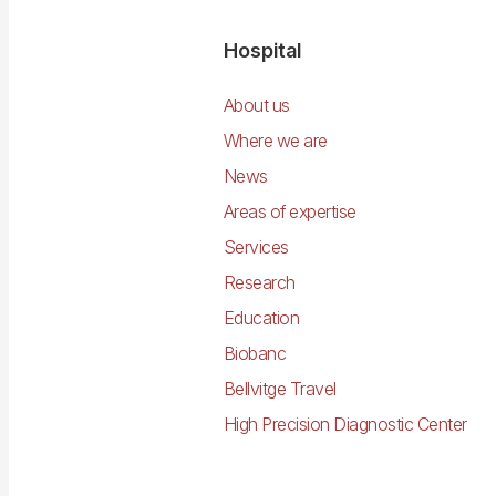
Navegació
Hospital
principal
About us
Where we are
News
Areas of expertise
Services
Research
Education
Biobanc
Bellvitge Travel
High Precision Diagnostic Center