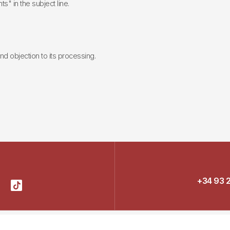
ts" in the subject line.
 and objection to its processing.
+34 93 