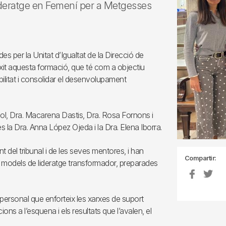
ideratge en Femení per a Metgesses
 per la Unitat d’Igualtat de la Direcció de
it aquesta formació, que té com a objectiu
ilitat i consolidar el desenvolupament
biol, Dra. Macarena Dastis, Dra. Rosa Fornons i
s la Dra. Anna López Ojeda i la Dra. Elena Iborra.
t del tribunal i de les seves mentores, i han
Compartir:
us models de lideratge transformador, preparades
personal que enforteix les xarxes de suport
ions a l’esquena i els resultats que l’avalen, el