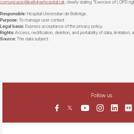
comunicacio@bellvitgehospital.cat
, clearly stating "Exercise of LOPD righ
Responsible:
Hospital Universitari de Bellvitge.
Purpose:
To manage user contact
Legal basis:
Express acceptance of the privacy policy.
Rights:
Access, rectification, deletion, and portability of data, limitation,
Source:
The data subject.
Follow us