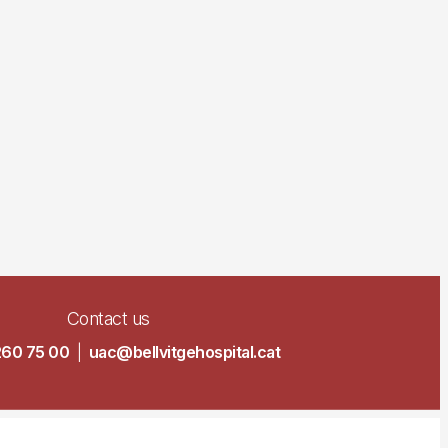
Contact us
260 75 00
|
uac@bellvitgehospital.cat