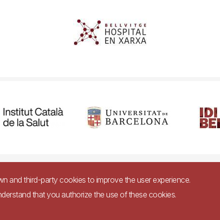
cessibility
Legal warning
Privacy policy for video surveillance syste
own and third-party cookies to improve the user experience.
nderstand that you authorize the use of these cookies.
Imagen
bsite in accordance with Royal Decree 1112/2018, of September 7, on accessibility 
websites and applications for mobile devices in the public sector.