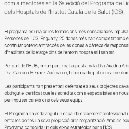
com a mentores en la 6a edició del Programa de L
dels Hospitals de l’Institut Català de la Salut (ICS).
El programa és una de les formacions més consolidades impulsades
Persones de l’ICS. Enguany, 25 dones més han completat amb èx
continuar potenciant l’accés de les dones a càrrecs de responsab
d’habilitats de lideratge dins de l’entorn hospitalari i sanitari.
Per part de l’HUB, hi han participat aquest any la Dra. Ariadna Ar
Dra. Carolina Herranz. Així mateix, hi han participat com a mentore
Les participants han presentat i defensat els seus projectes davan
obtingut el certificat que les acredita com a especialistes en no
per impulsar canvis dins dels seus equips.
El Programa ha esdevingut un espai de creixement professional i 
entre les dones i la seva projecció dins l’organització. Amb sis edic
Programa consolida un dels eixos estratègics per a l’ICS.