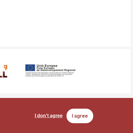
ms
Site map
I agree
I don't agree
of