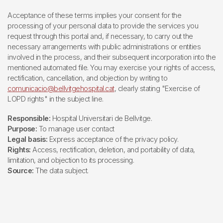
Acceptance of these terms implies your consent for the
processing of your personal data to provide the services you
request through this portal and, if necessary, to carry out the
necessary arrangements with public administrations or entities
involved in the process, and their subsequent incorporation into the
mentioned automated file. You may exercise your rights of access,
rectification, cancellation, and objection by writing to
comunicacio@bellvitgehospital.cat
, clearly stating "Exercise of
LOPD rights" in the subject line.
Responsible:
Hospital Universitari de Bellvitge.
Purpose:
To manage user contact
Legal basis:
Express acceptance of the privacy policy.
Rights:
Access, rectification, deletion, and portability of data,
limitation, and objection to its processing.
Source:
The data subject.