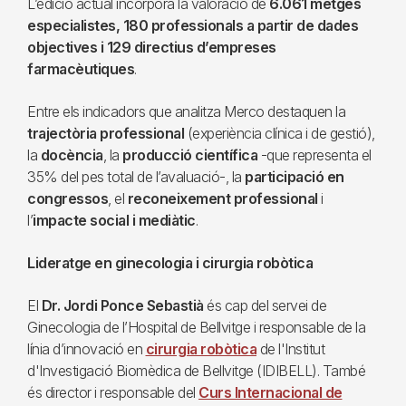
L’edició actual incorpora la valoració de
6.061 metges
especialistes, 180 professionals a partir de dades
objectives i 129 directius d’empreses
farmacèutiques
.
Entre els indicadors que analitza Merco destaquen la
trajectòria professional
(experiència clínica i de gestió),
la
docència
, la
producció científica
-que representa el
35% del pes total de l’avaluació-, la
participació en
congressos
, el
reconeixement professional
i
l’
impacte social i mediàtic
.
Lideratge en ginecologia i cirurgia robòtica
El
Dr. Jordi Ponce Sebastià
és cap del servei de
Ginecologia de l’Hospital de Bellvitge i responsable de la
línia d’innovació en
cirurgia robòtica
de l'Institut
d'Investigació Biomèdica de Bellvitge (IDIBELL). També
és director i responsable del
Curs Internacional de