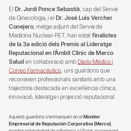
El
Dr. Jordi Ponce Sebastià
, cap del Servei
de Ginecologia, i el
Dr. José Luis Vercher
Conejero
, metge adjunt del Servei de
Medicina Nuclear-PET, han estat
finalistes
de la 3a edició dels Premis al Lideratge
Reputacional en l’Àmbit Clínic de Merco
Salud
en col·laboració amb
Diario Médico i
Correo Farmacéutico
, uns guardons que
reconeixen professionals sanitaris amb una
trajectòria destacada en excel·lència clínica,
innovació, lideratge i projecció reputacional.
Aquests guardons s’emmarquen en el
Monitor
Empresarial de Reputación Corporativa (Merco)
,
monitor independent de referència a l'Estat, reconeixent