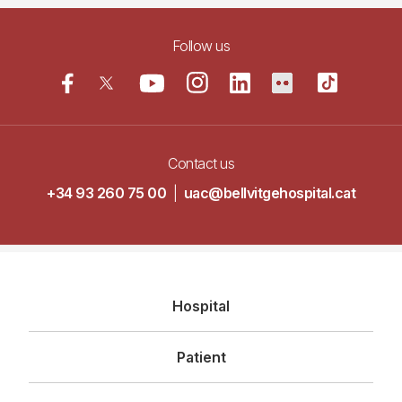
Follow us
Contact us
+34 93 260 75 00
|
uac@bellvitgehospital.cat
Navegació
Hospital
principal
Patient