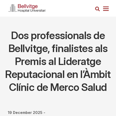
Skip
Search
to
Togg
main
navig
content
Dos professionals de
Bellvitge, finalistes als
Premis al Lideratge
Reputacional en l’Àmbit
Clínic de Merco Salud
19 December 2025
-