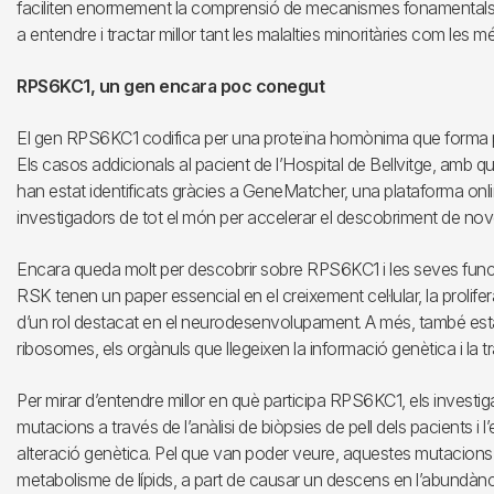
faciliten enormement la comprensió de mecanismes fonamentals 
a entendre i tractar millor tant les malalties minoritàries com les m
RPS6KC1, un gen encara poc conegut
El gen RPS6KC1 codifica per una proteïna homònima que forma part
Els casos addicionals al pacient de l’Hospital de Bellvitge, amb 
han estat identificats gràcies a GeneMatcher, una plataforma onl
investigadors de tot el món per accelerar el descobriment de nove
Encara queda molt per descobrir sobre RPS6KC1 i les seves funci
RSK tenen un paper essencial en el creixement cel·lular, la proliferac
d’un rol destacat en el neurodesenvolupament. A més, també esta
ribosomes, els orgànuls que llegeixen la informació genètica i la t
Per mirar d’entendre millor en què participa RPS6KC1, els investi
mutacions a través de l’anàlisi de biòpsies de pell dels pacients i
alteració genètica. Pel que van poder veure, aquestes mutacions a
metabolisme de lípids, a part de causar un descens en l’abundàn