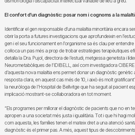
dismorfologia i discapacitat intel·lectual variable de lleu a greu.
El confort d’un diagnòstic: posar nom i cognoms a la malalti
Identificar el gen responsable d’una malaltia minoritària encara
obrir la porta a futures investigacions que aprofundeixin en l’est
gen i el seu funcionament en l’organisme sa és clau per entendre 
col·loca un pas més a prop de trobar estratègies terapèutiques ef
detalla la Dra. Pujol, directora de l’estudi, metgessa genetista i líd
Neurometabòliques de l’IDIBELL, així com investigadora CIBERE
d’aquesta nova malaltia ens permet donar un diagnòstic genètic
resposta clara, en aquest cas més de 10, i això és molt gratificant
la neuròloga de l’Hospital de Bellvitge que ha seguit al pacient esp
implicació mostrant-se col·laboradora en tot moment.
“Els programes per millorar el diagnòstic de pacients que no en
apropen a una societat més justa i igualitària. Tot i que hi hagi m
com aquesta, les famílies tenen el mateix dret a una atenció sanitàr
diagnòstic és el primer pas. A més, aquest tipus de descobriment