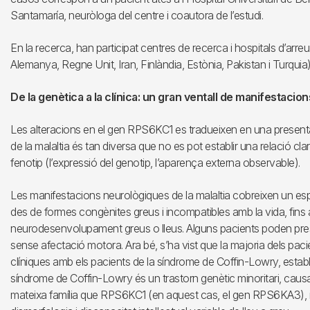
Santamaría, neuròloga del centre i coautora de l’estudi.
En la recerca, han participat centres de recerca i hospitals d’arreu
Alemanya, Regne Unit, Iran, Finlàndia, Estònia, Pakistan i Turquia)
De la genètica a la clínica: un gran ventall de manifestacion
Les alteracions en el gen RPS6KC1 es tradueixen en una presentaci
de la malaltia és tan diversa que no es pot establir una relació clar
fenotip (l’expressió del genotip, l’aparença externa observable).
Les manifestacions neurològiques de la malaltia cobreixen un es
des de formes congènites greus i incompatibles amb la vida, fins
neurodesenvolupament greus o lleus. Alguns pacients poden pre
sense afectació motora. Ara bé, s’ha vist que la majoria dels pac
clíniques amb els pacients de la síndrome de Coffin-Lowry, establi
síndrome de Coffin-Lowry és un trastorn genètic minoritari, causa
mateixa família que RPS6KC1 (en aquest cas, el gen RPS6KA3), i 