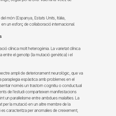
 del món (Espanya, Estats Units, Itàlia,
 en un esforç de col·laboració internacional.
s
ó clínica molt heterogènia. La varietat clínica
a entre el genotip (la mutació genètica) i el
pectre ampli de deteriorament neurològic, que va
 a paraplegia espàstica amb problemes en el
sentar només un trastorn cognitiu o conductual
ients de l’estudi comparteixen manifestacions
nt un paral·lelisme entre ambdues malalties. La
t per la mutació en un altre membre de la
es caracteritza per anomalies de creixement,