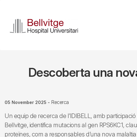
Skip
to
main
content
Descoberta una nova
Recerca
05 November 2025
-
Un equip de recerca de l’IDIBELL, amb participació 
Bellvitge, identifica mutacions al gen RPS6KC1, clau
proteïnes, com a responsables d’una nova malaltia m