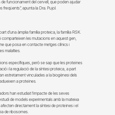
de funcionament del cervell, que poden ajudar
és freqüents”, apunta la Dra. Pujol.
 d’una àmplia família proteica, la família RSK.
qui comparteixen les mutacions en aquest gen,
ine que posa en contacte metges clínics i
s malalties.
ons específiques, però se sap que les proteïnes
ió i la regulació de la síntesi proteica, a part
n estretament vinculades a la biogènesi dels
radueixen a proteïnes.
gadors han estudiat l’impacte de les seves
 l’estudi de models experimentals amb la mateixa
fecten directament la síntesi de proteïnes i el
cia de ribosomes.