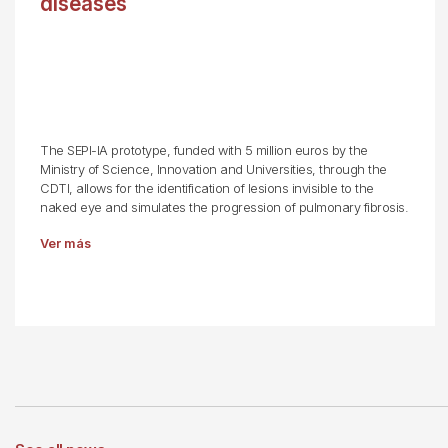
diseases
The SEPI-IA prototype, funded with 5 million euros by the
Ministry of Science, Innovation and Universities, through the
CDTI, allows for the identification of lesions invisible to the
naked eye and simulates the progression of pulmonary fibrosis.
Ver más