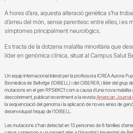
A hores d’ara, aquesta alteració genètica s’ha trob
d’arreu del món, sense parentesc entre elles, i es 
símptomes principalment neurològics.
Es tracta de la dotzena malaltia minoritària que des
líder en genòmica clínica, situat al Campus Salut Be
Un equip internacional liderat per la professora ICREA Aurora Pujol
Biomèdica de Bellvitge (IDIBELL) i del CIBERER, i líder del grup d
mutacions en el gen RPS6KC1 com a causa d’una nova malaltia 
descobriment, publicat recentment a la revista
American Journal
la seqüenciació del genoma i la aplicació de noves eines de gen
desenvolupat l’equip de l’IDIBELL.
Les mutacions s’han detectat en 13 persones de 8 famílies d’arre
casos correspon a un pacient atès a l’Hospital Universitari de Bell