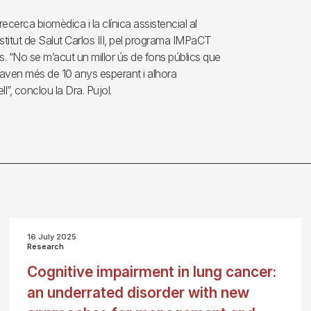
ecerca biomèdica i la clínica assistencial al
stitut de Salut Carlos III, pel programa IMPaCT
. “No se m’acut un millor ús de fons públics que
aven més de 10 anys esperant i alhora
l”, conclou la Dra. Pujol.
16 July 2025
Research
Cognitive impairment in lung cancer:
an underrated disorder with new