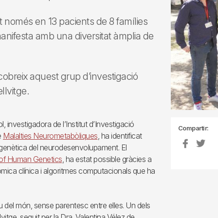
at només en 13 pacients de 8 famílies
manifesta amb una diversitat àmplia de
cobreix aquest grup d’investigació
llvitge.
, investigadora de l’Institut d’Investigació
Compartir:
e
Malalties Neurometabòliques
, ha identificat
genètica del neurodesenvolupament. El
 of Human Genetics
, ha estat possible gràcies a
òmica clínica i algoritmes computacionals que ha
u del món, sense parentesc entre elles. Un dels
vitge, seguit per la Dra. Valentina Vélez de