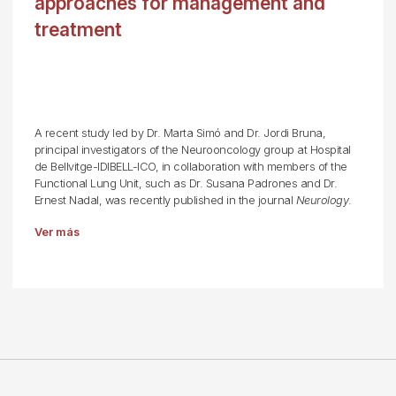
approaches for management and
treatment
A recent study led by Dr. Marta Simó and Dr. Jordi Bruna,
principal investigators of the Neurooncology group at Hospital
de Bellvitge-IDIBELL-ICO, in collaboration with members of the
Functional Lung Unit, such as Dr. Susana Padrones and Dr.
Ernest Nadal, was recently published in the journal
Neurology
.
Ver más