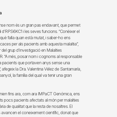
a
 sense nom és un gran pas endavant, que permet
udi d’RPS6KC1 i les seves funcions. “Conèixer el
què falla quan està mutat, i saber-ho ens
icaces per als pacients amb aquesta malaltia”,
er del grup d’investigació en Malalties
R. “A més, posar nom i cognoms al responsable
 a pacients que portaven anys sense una
”, afegeix la Dra. Valentina Vélez de Santamaría,
anyol, la família del qual va tenir una gran
 tenien fins ara, com ara IMPaCT Genómica, ens
olts pocs pacients afectats al món per malalties
ia de qualitat que la resta de nosaltres. El
s avancen el coneixement científic, donat que