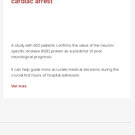
cardiac arrest
A study with 600 patients confirms the value of the neuron-
specific enolase (NSE) protein as a predictor of poor
neurological prognosis.
It can help guide more accurate medical decisions during the
crucial first hours of hospital admission.
Ver más