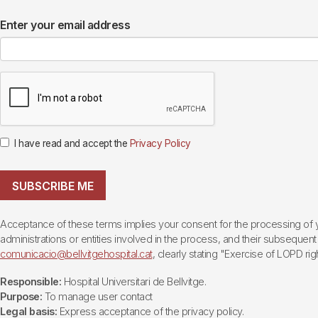
Enter your email address
I have read and accept the
Privacy Policy
SUBSCRIBE ME
Acceptance of these terms implies your consent for the processing of yo
administrations or entities involved in the process, and their subsequent 
comunicacio@bellvitgehospital.cat
, clearly stating "Exercise of LOPD righ
Responsible:
Hospital Universitari de Bellvitge.
Purpose:
To manage user contact
Legal basis:
Express acceptance of the privacy policy.