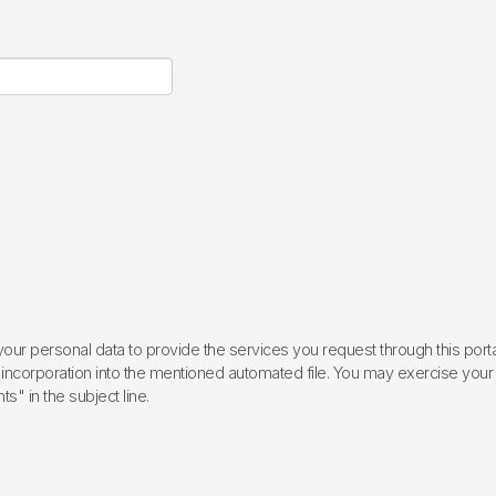
ur personal data to provide the services you request through this porta
incorporation into the mentioned automated file. You may exercise your rig
ts" in the subject line.