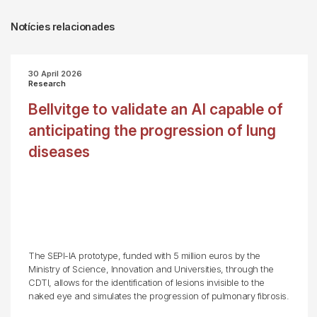
Notícies relacionades
30 April 2026
Research
Bellvitge to validate an AI capable of
anticipating the progression of lung
diseases
The SEPI-IA prototype, funded with 5 million euros by the
Ministry of Science, Innovation and Universities, through the
CDTI, allows for the identification of lesions invisible to the
naked eye and simulates the progression of pulmonary fibrosis.