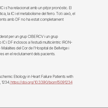
 i s'ha relacionat amb un pitjor pronòstic. El
, la IC i el metabolisme del ferro. Tot i això, el
cients amb DF no ha estat completament
oliderat per un grup CIBERCV i un grup
C i DF inclosos a l’estudi multicèntric IRON-
Malalties del Cor de l’Hospital de Bellvitge i
res en el reclutament dels pacients.
chemic Etiology in Heart Failure Patients with
 1234.
https://doi.org/10.3390/biom15091234