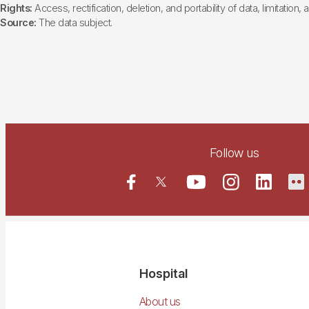
Rights:
Access, rectification, deletion, and portability of data, limitation,
Source:
The data subject.
Follow us
Navegació
Hospital
principal
About us