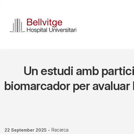
Skip
to
main
content
Un estudi amb partici
biomarcador per avaluar l
Recerca
22 September 2025
-