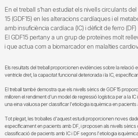
En el treball s’han estudiat els nivells circulants de
15 (GDF15) en les alteracions cardíaques i el metab
amb insuficiència cardíaca (IC) i dèficit de ferro (D
El GDF15 pertany a un grup de proteïnes molt rellev
i que actua com a biomarcador en malalties cardiov
Els resultats del treball proporcionen evidències sobre la relació en
ventricle dret, la capacitat funcional deteriorada i la IC, específi
El treball també demostra que els nivells sèrics de GDF15 proporci
milloren el rendiment d'un model de regressió logística per a la I
una eina valuosa per classificar l'etiologia isquèmica en pacients 
Tot plegat, les troballes d'aquest estudi proporcionen noves dad
específicament en pacients amb DF, i proposen als nivells sèrics
classificació de pacients amb IC i DF segons l'etiologia isquèmica