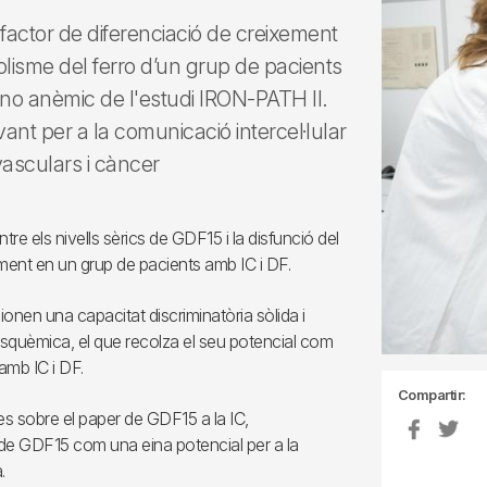
l factor de diferenciació de creixement
olisme del ferro d’un grup de pacients
F) no anèmic de l'estudi IRON-PATH II.
ant per a la comunicació intercel·lular
asculars i càncer
tre els nivells sèrics de GDF15 i la disfunció del
cament en un grup de pacients amb IC i DF.
onen una capacitat discriminatòria sòlida i
C isquèmica, el que recolza el seu potencial com
amb IC i DF.
Compartir:
es sobre el paper de GDF15 a la IC,
 de GDF15 com una eina potencial per a la
.