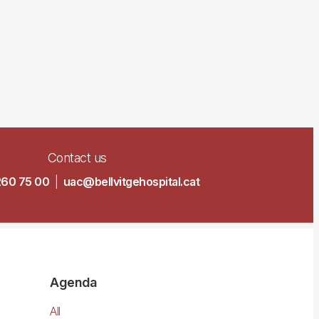
Contact us
260 75 00
|
uac@bellvitgehospital.cat
Agenda
All