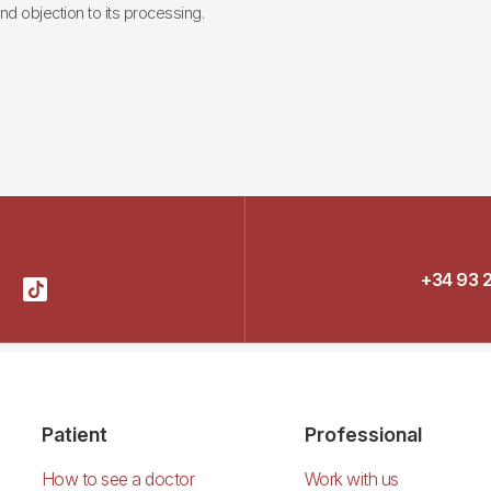
 and objection to its processing.
+34 93 
Patient
Professional
How to see a doctor
Work with us