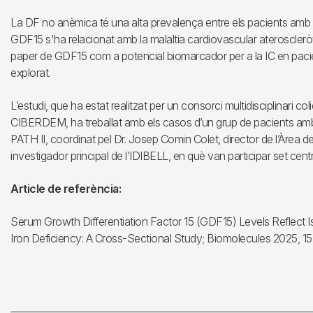
La DF no anèmica té una alta prevalença entre els pacients amb IC
GDF15 s'ha relacionat amb la malaltia cardiovascular ateroscleròtica
paper de GDF15 com a potencial biomarcador per a la IC en pa
explorat.
L’estudi, que ha estat realitzat per un consorci multidisciplinari c
CIBERDEM, ha treballat amb els casos d’un grup de pacients amb I
PATH II, coordinat pel Dr. Josep Comin Colet, director de l’Àrea de 
investigador principal de l’IDIBELL, en què van participar set cent
Article de referència:
Serum Growth Differentiation Factor 15 (GDF15) Levels Reflect Is
Iron Deficiency: A Cross-Sectional Study; Biomolecules 2025, 15,