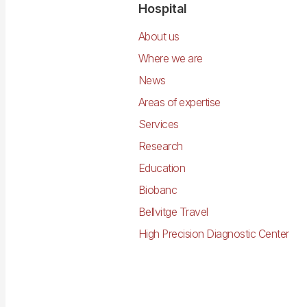
Navegació
Hospital
principal
About us
Where we are
News
Areas of expertise
Services
Research
Education
Biobanc
Bellvitge Travel
High Precision Diagnostic Center