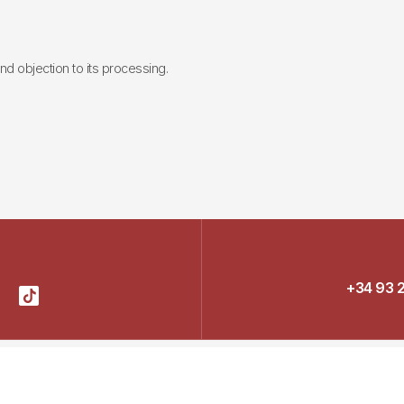
 and objection to its processing.
+34 93 