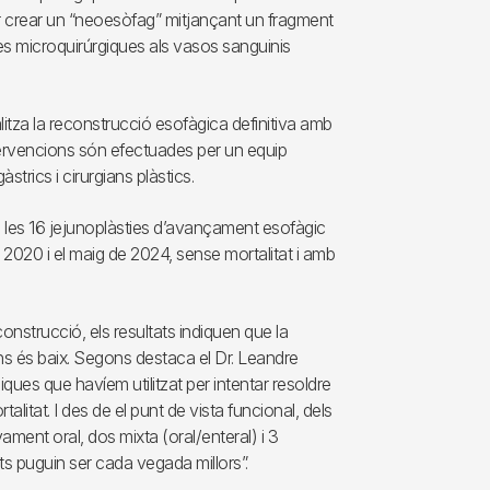
er crear un “neoesòfag” mitjançant un fragment
ues microquirúrgiques als vasos sanguinis
litza la reconstrucció esofàgica definitiva amb
ntervencions són efectuades per un equip
strics i cirurgians plàstics.
a les 16 jejunoplàsties d’avançament esofàgic
de 2020 i el maig de 2024, sense mortalitat i amb
onstrucció, els resultats indiquen que la
s és baix. Segons destaca el Dr. Leandre
ues que havíem utilitzat per intentar resoldre
litat. I des de el punt de vista funcional, dels
ment oral, dos mixta (oral/enteral) i 3
ts puguin ser cada vegada millors”.