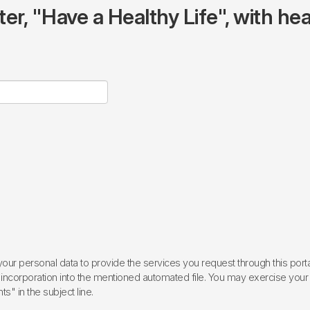
r, "Have a Healthy Life", with hea
ur personal data to provide the services you request through this porta
incorporation into the mentioned automated file. You may exercise your rig
ts" in the subject line.