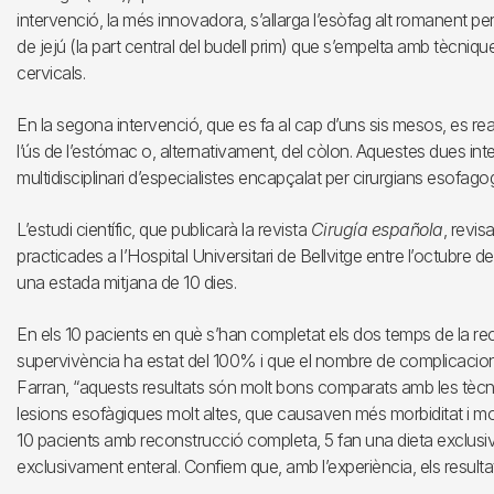
intervenció, la més innovadora, s’allarga l’esòfag alt romanent p
de jejú (la part central del budell prim) que s’empelta amb tècniq
cervicals.
En la segona intervenció, que es fa al cap d’uns sis mesos, es rea
l’ús de l’estómac o, alternativament, del còlon. Aquestes dues i
multidisciplinari d’especialistes encapçalat per cirurgians esofagogà
L’estudi científic, que publicarà la revista
Cirugía española
, revis
practicades a l’Hospital Universitari de Bellvitge entre l’octubre 
una estada mitjana de 10 dies.
En els 10 pacients en què s’han completat els dos temps de la rec
supervivència ha estat del 100% i que el nombre de complicacion
Farran, “aquests resultats són molt bons comparats amb les tècniq
lesions esofàgiques molt altes, que causaven més morbiditat i morta
10 pacients amb reconstrucció completa, 5 fan una dieta exclusiva
exclusivament enteral. Confiem que, amb l’experiència, els resulta