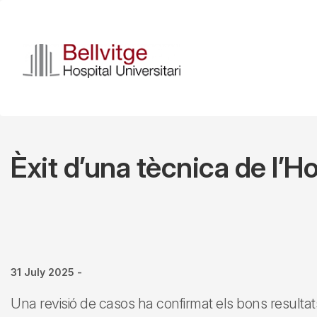
Skip
to
main
content
Èxit d’una tècnica de l’H
31 July 2025
-
Una revisió de casos ha confirmat els bons result