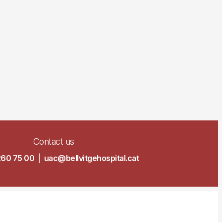
Contact us
260 75 00
|
uac@bellvitgehospital.cat