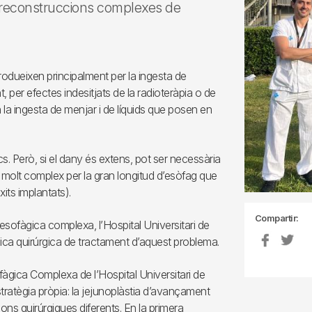
er reconstruccions complexes de
produeixen principalment per la ingesta de
 per efectes indesitjats de la radioteràpia o de
n la ingesta de menjar i de líquids que posen en
 Però, si el dany és extens, pot ser necessària
 molt complex per la gran longitud d’esòfag que
ixits implantats).
Compartir:
 esofàgica complexa, l’Hospital Universitari de
cnica quirúrgica de tractament d’aquest problema.
àgica Complexa de l’Hospital Universitari de
tratègia pròpia: la jejunoplàstia d’avançament
ons quirúrgiques diferents. En la primera