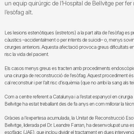
un equip quirúrgic de l’Hospital de Bellvitge per f
l’esòfag alt.
Les lesions estenòtiques (estretors) a la part alta de l’esòfag es 
càustics –accidentalment o per intents de suïcidi– o, menys sovint,
cirurgies anteriors. Aquesta afectació provoca greus dificultats e
risc la vida del pacient.
Els casos menys greus es tracten amb procediments endoscòpics.
una cirurgia de reconstrucció de l’esòfag. Aquest procediment és
cal reconstruir i per l’alt risc d’isquèmia (que no arribi la sang als te
Com a centre referent a Catalunya i a l’estat espanyol en cirurgia
Bellvitge ha estat treballant des de fa anys en com millorar la tè
Gràcies a l’expertesa acumulada, la Unitat de Reconstrucció Esof
Bellvitge, liderada pel Dr. Leandre Farran, ha desenvolupat una es
esofàgic (JAE), que inclou dividir el tractament en dues intervenci