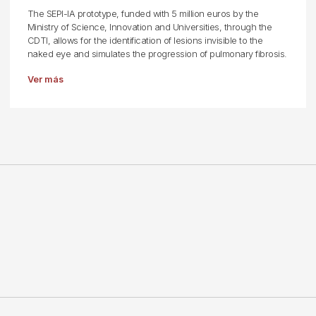
The SEPI-IA prototype, funded with 5 million euros by the
Ministry of Science, Innovation and Universities, through the
CDTI, allows for the identification of lesions invisible to the
naked eye and simulates the progression of pulmonary fibrosis.
Ver más