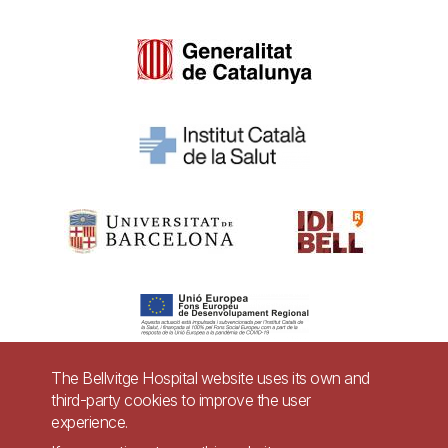
The Bellvitge Hospital website uses its own and
third-party cookies to improve the user
Pie
experience.
Contact