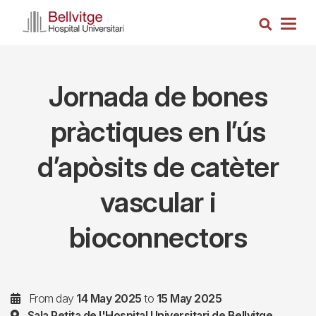
Skip
Search
to
Togg
main
navig
content
Jornada de bones
pràctiques en l’ús
d’apòsits de catèter
vascular i
bioconnectors
From day
14 May 2025
to
15 May 2025
Sala Petita de l'Hospital Universitari de Bellvitge