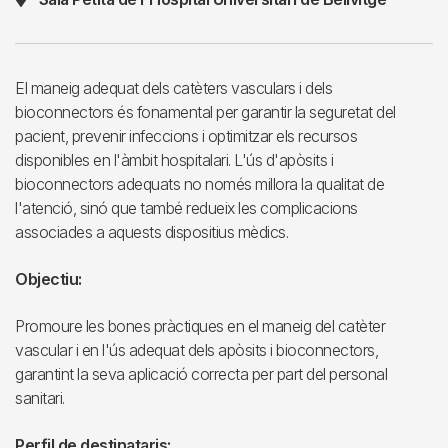
El maneig adequat dels catèters vasculars i dels
bioconnectors és fonamental per garantir la seguretat del
pacient, prevenir infeccions i optimitzar els recursos
disponibles en l'àmbit hospitalari. L'ús d'apòsits i
bioconnectors adequats no només millora la qualitat de
l'atenció, sinó que també redueix les complicacions
associades a aquests dispositius mèdics.
Objectiu:
Promoure les bones pràctiques en el maneig del catèter
vascular i en l'ús adequat dels apòsits i bioconnectors,
garantint la seva aplicació correcta per part del personal
sanitari.
Perfil de destinataris: