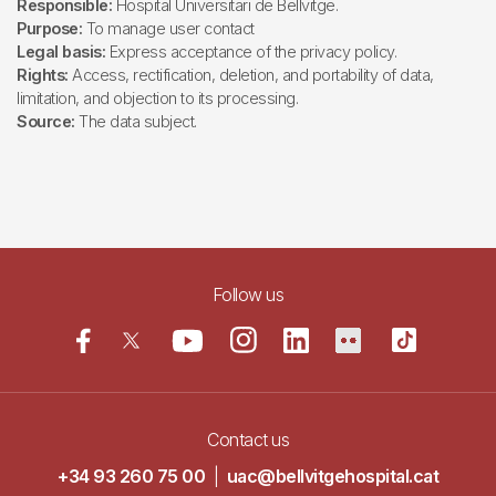
Responsible:
Hospital Universitari de Bellvitge.
Purpose:
To manage user contact
Legal basis:
Express acceptance of the privacy policy.
Rights:
Access, rectification, deletion, and portability of data,
limitation, and objection to its processing.
Source:
The data subject.
Follow us
Contact us
+34 93 260 75 00
|
uac@bellvitgehospital.cat