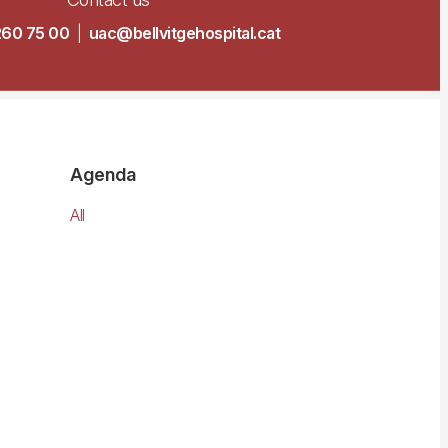
260 75 00
|
uac@bellvitgehospital.cat
Agenda
All