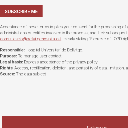
SUBSCRIBE ME
Acceptance of these terms implies your consent for the processing of yo
administrations or entities involved in the process, and their subsequent 
comunicacio@bellvitgehospital.cat
, clearly stating "Exercise of LOPD righ
Responsible:
Hospital Universitari de Bellvitge.
Purpose:
To manage user contact
Legal basis:
Express acceptance of the privacy policy.
Rights:
Access, rectification, deletion, and portability of data, limitation,
Source:
The data subject.
Follow us