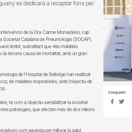
nguany es dedicarà a recaptar fons per
 intervenció de la Dra. Carme Monasterio, cap
e la Societat Catalana de Pneumologia (SOCAP).
est àmbit, subratllant que «les malalties
 i la tercera causa de mortalitat, amb un gran
ologia de l’Hospital de Bellvitge han realitzat
coç de malalties respiratòries, amb l’objectiu de
ció.
Compartir:
e, té com a objectiu sensibilitzar la societat
uestes patologies, que afecten més de dos milions
ciatives com aquesta per millorar la salut