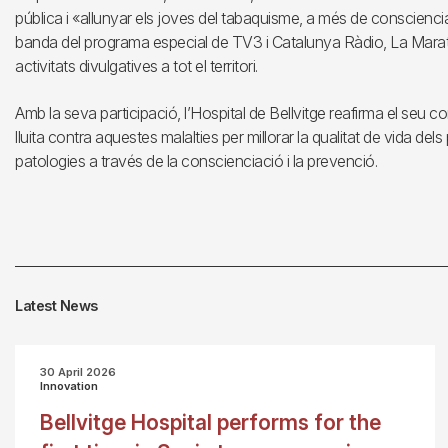
pública i «allunyar els joves del tabaquisme, a més de conscienciar
banda del programa especial de TV3 i Catalunya Ràdio, La Marató
activitats divulgatives a tot el territori.
Amb la seva participació, l’Hospital de Bellvitge reafirma el seu c
lluita contra aquestes malalties per millorar la qualitat de vida dels
patologies a través de la conscienciació i la prevenció.
Latest News
30 April 2026
Innovation
Bellvitge Hospital performs for the