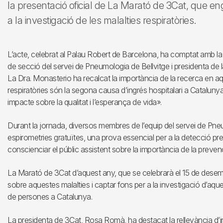
la presentació oficial de La Marató de 3Cat, que e
a la investigació de les malalties respiratòries.
L’acte, celebrat al Palau Robert de Barcelona, ha comptat amb la
de secció del servei de Pneumologia de Bellvitge i presidenta d
La Dra. Monasterio ha recalcat la importància de la recerca en aqu
respiratòries són la segona causa d’ingrés hospitalari a Catalunya
impacte sobre la qualitat i l’esperança de vida».
Durant la jornada, diversos membres de l’equip del servei de Pneum
espirometries gratuïtes, una prova essencial per a la detecció pre
conscienciar el públic assistent sobre la importància de la preven
La Marató de 3Cat d’aquest any, que se celebrarà el 15 de desembr
sobre aquestes malalties i captar fons per a la investigació d’aq
de persones a Catalunya.
La presidenta de 3Cat, Rosa Romà, ha destacat la rellevància d’ini