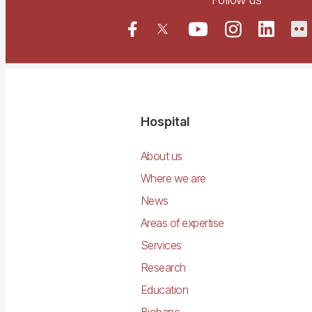
Navegació
Hospital
principal
About us
Where we are
News
Areas of expertise
Services
Research
Education
Biobanc