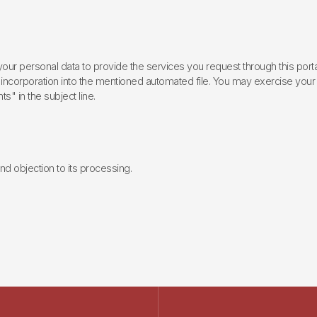
ur personal data to provide the services you request through this porta
incorporation into the mentioned automated file. You may exercise your rig
ts" in the subject line.
 and objection to its processing.