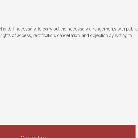
l and, if necessary, to carry out the necessary arrangements with public
hts of access, rectification, cancellation, and objection by writing to
Contact us