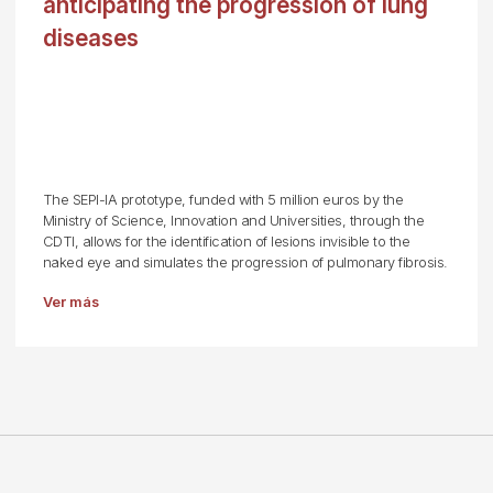
anticipating the progression of lung
diseases
The SEPI-IA prototype, funded with 5 million euros by the
Ministry of Science, Innovation and Universities, through the
CDTI, allows for the identification of lesions invisible to the
naked eye and simulates the progression of pulmonary fibrosis.
Ver más