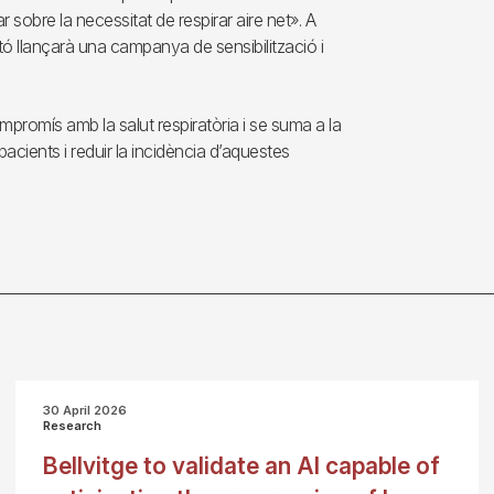
 sobre la necessitat de respirar aire net». A
 llançarà una campanya de sensibilització i
ompromís amb la salut respiratòria i se suma a la
 pacients i reduir la incidència d’aquestes
30 April 2026
Research
Bellvitge to validate an AI capable of